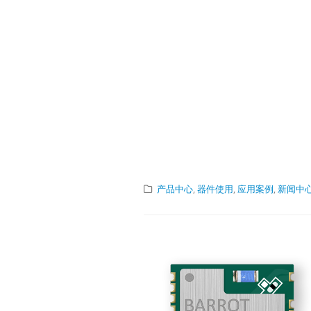
Produc
Selecti
USB2.0 Exten
QLT8312LT831
ChipModeSupp
ChipModeSupp
4x4QFN20-4x
7.5x7.5TSSOP
产品中心
,
器件使用
,
应用案例
,
新闻中
The extended 
is for referenc
that is affecte
cable.
Technic