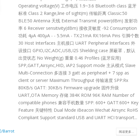
Operating voltage(V) 工作电压 1.9~3.6 Bluetooth class 蓝牙
标准 Class 2 Range,line of sight(m) 传输距离 Classic:50
BLE:50 Antenna 天线 External Transmit power(dBm) 发射功
率 6 Receiver sensitivity(dBm) 接收灵敏度 -92 Consumption
功耗 4μA 400μA - - 5.5mA - TX:21mA RX:16mA Pins 引脚个数
30 Host Interfaces 主机接口 UART Peripheral Interfaces 外
设接口 GPIO,I2C,ADC,USB,I2S Shielding case 屏蔽罩，默认
出货状态 No Weight(g) 重量 0.46 Profiles (蓝牙应用)
SPP,GATT,Airsync,HID, iAP2 Support mode 主从模式 Slave
Multi-Connection 多连接 3 gatt as periphearl + 7 spp as
client or server Maximum Throughput 传输速度 SPP:Rx
80KB/s GATT: 30KB/s Firmware upgrade 固件升级
UART,OTA Memory 存储 384K ROM 96K RAM Number of
compatible phones 兼容手机数量 SPP: 600+ GATT:600+ Key
Feature 关键特性 Dual Mode iBeacon Wechat Airsync RoHS
Compliant Support standard USB and UART HCI transport...
Barrot
阅读更多...