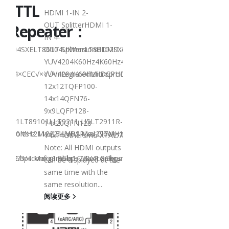
S/TTL
MIPI/LVDS
HDMI 1-IN 2-
OUT SplitterHDMI 1-
r/Repeater：
Converter
IN 4-
86104SXELT86104UXVersionHDMI1.4HDMI2.0HDMI2.0HDMI1.4HDMI2.
OUT SplitterLT86102SXELT86102UXLT86102UXELT8610
YUV4204K60Hz4K60Hz4K@30Hz4K@60Hz-
Product
1.4×CEC√×√√×IntegratedMicroprocessor××√××Audio Output××I2S
YUV4204K60HzHDCPHDCP1.4×HDCP2.3/2.2/1.4HDCP1.4
Selection
12x12TQFP100-
14x14QFN76-
9x9LQFP128-
89101LT89101LLT9211_U5LT2911R-
LT8918LT8918LLT891
14x20QFN128-
200MHz Max154MHz Max297MHz Max×MIPIVersion××1.8Gbps Max1.8G
XPorts12112221LVDSPixel Clock×148.5MHz Max148.5MHz Max×200M
DLT9211CLT9211DRXPor
14x14Others/no XTAL//no XTAL
axD-
PHY 1.11.5Gbps MaxD-
Note: All HDMI outputs
1/2/3/4configurable1/2/3/4configurable1/2/3/4configurable×1/2/
x1.8Gbps Max×1.8Gbps Max1.8Gbps Max2.5Gbps Max×Lanes/Port1/2/
PHY 1.11.5Gbps Max1.
can be displayed at the
7.5x7.5QFN64-
same time with the
7.5x7.5QFN64-
same resolution...
7.5x7.5QFN64-
阅读更多
7.5x7.5QFN64-
7.5x7.5QFN76-