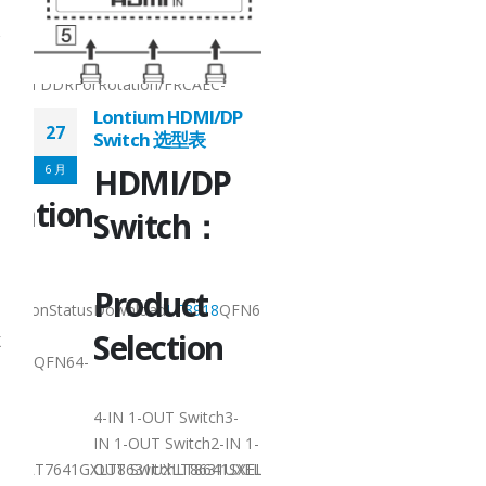
9X9QFN64-
7.5x7.5QFN64-
Converter/RepeaterMixedConverter/RepeaterMixedConverter/Repeate
nTTL to MIPILVDS to MIPIMIPI/LVDS RepeaterMIPI to LVDSMixedConv
7.5x7.5ApplicationTTL
grated DDRForRotation/FRCAEC-
Q100 Grade 3Integrat
Q100 Grade 2AEC-
Lontium HDMI/DP
27
Q100Grade 2
Switch 选型表
l
Technical
6 月
HDMI/DP
tation
Documenta
Switch：
Product
Product
iptionStatusDownload
LT8918
QFN64-
NamePackageDescript
I-2
Selection
7.5x7.5MIPI DSI/CSI-2
X
918L
QFN64-
TransmitterMP
LT8918
7.5x7.5Dual-Port
LVDS...
4-IN 1-OUT Switch3-
阅读更多
IN 1-OUT Switch2-IN 1-
XLT7641GXLT8631UXLT8631UXELT7621UXLT7621GXVersion4 x HDMI1.
OUT SwitchLT8641SXELT8641UXLT8641UXELT7641UXLT7