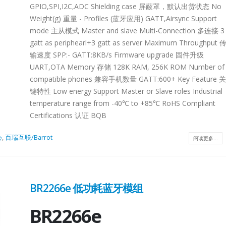
GPIO,SPI,I2C,ADC Shielding case 屏蔽罩，默认出货状态 No
t
Product
Weight(g) 重量 - Profiles (蓝牙应用) GATT,Airsync Support
Product
mode 主从模式 Master and slave Multi-Connection 多连接 3
on
Selection
gatt as periphearl+3 gatt as server Maximum Throughput 
Selection
输速度 SPP:- GATT:8KB/s Firmware upgrade 固件升级
UART,OTA Memory 存储 128K RAM, 256K ROM Number of
derLT8311XE-
USB2.0 ExtenderL
compatible phones 兼容手机数量 GATT:600+ Key Feature 关
HDMI MatrixCrosspoint SwitchMixed SwitchLT8
1SXLT8311EXSingle-
QLT8312LT8311SX
键特性 Low energy Support Master or Slave roles Industrial
PHYHDMI2.0 +4Port MIPIHDMI2.0 +4/2-
ort√√××CableEthernet/USBEthernet/USB××Distance10m10m××Dual-
ChipModeSupport√
temperature range from -40℃ to +85℃ RoHS Compliant
Port MIPIHDMI2.1 +4Port MIPIHDCPHDCP2.3/2.2/1.
ort√√√√CableEthernet/USB CableEthernet/USB CableEthernet/USB
ChipModeSupport√
Certifications 认证 BQB
×HDCP2.3/1.4/1.3HDCP2.3/1.4/1.3HDCP2.3/1.4/1.3
4QFN64-
4x4QFN20-4x4QFN
×√√√√Integrated MCU√√√××/
20 Note:
7.5x7.5TSSOP20 N
心
,
百瑞互联/Barrot
阅读更多...
×√√√√Audio Input√√√××/
distance
The extended dist
×I2S/TDM/SPDIFIN/OUT comboI2S/TDM/SPDIFIN/
e only,
is for reference onl
×ARC/eARCARCARCARC××/
d by
that is affected by
×ARC/eARCARC/eARCARC/eARCARC/eARCPackage
cable.
BR2266e 低功耗蓝牙模组
al...
14x14QFN128-
Technical.
14x14BGA288-
BR2266e
12x12TQFP100-