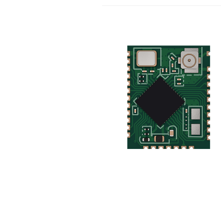
Lontium USB
27
Extender 
6 月
USB2.0
Exten