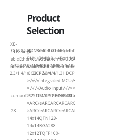
Product
Product
Selection
传
Selection
T8311XE-
USB2.0 ExtenderLT831
642UXELT86204UXLT86404UXLT8644LT8644EXLT84102MLT1258LT1258
HDMI MatrixCrosspoint SwitchMixed SwitchLT8642
LT8311EXSingle-
QLT8312LT8311SXLT83
PHYHDMI2.0 +4Port MIPIHDMI2.0 +4/2-
√××CableEthernet/USBEthernet/USB××Distance10m10m××Dual-
ChipModeSupport√√××
4HDCP2.3/2.2/1.4HDCP2.3/2.2/1.4××/
Port MIPIHDMI2.1 +4Port MIPIHDCPHDCP2.3/2.2/1.4HD
 CableEthernet CableDistance20m Max20m Max60m Max120m MaxDe
√√√CableEthernet/USB CableEthernet/USB CableEthernet/USB Ca
ChipModeSupport√√√√C
HDCP2.3/1.4/1.3CEC√√√××/
×HDCP2.3/1.4/1.3HDCP2.3/1.4/1.3HDCP2.3/1.4/1.3HDCP
64-
4x4QFN20-4x4QFN64-
×√√√√Integrated MCU√√√××/
ote:
7.5x7.5TSSOP20 Note:
×√√√√Audio Input√√√××/
ance
The extended distance
OUT comboI2S/TDM/SPDIFIN/OUT comboI2S/TDM/SPDIFIN/OUT com
×I2S/TDM/SPDIFIN/OUT comboI2S/TDM/SPDIFIN/OUT 
y,
is for reference only,
×ARC/eARCARCARCARC××/
that is affected by
QFN128-
×ARC/eARCARC/eARCARC/eARCARC/eARCPackageQFN
cable.
..
14x14QFN128-
Technical...
14x14BGA288-
12x12TQFP100-