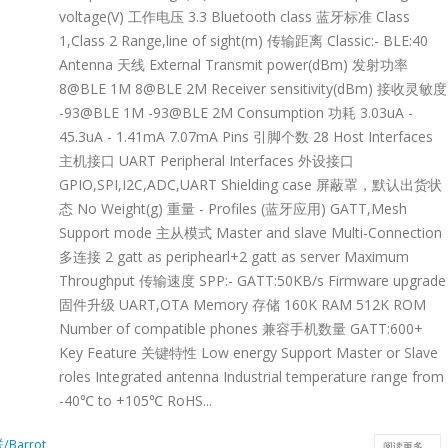
VDS/TTL
MIPI/LVD
voltage(V) 工作电压 3.3 Bluetooth class 蓝牙标准 Class
HDMI 1-IN 2-
1,Class 2 Range,line of sight(m) 传输距离 Classic:- BLE:40
OUT SplitterHDMI 1-
ter/Repeater：
Converte
Antenna 天线 External Transmit power(dBm) 发射功率
IN 4-
8@BLE 1M 8@BLE 2M Receiver sensitivity(dBm) 接收灵敏度
OUT SplitterLT86102SXELT86102UXLT86102UXELT
-93@BLE 1M -93@BLE 2M Consumption 功耗 3.03uA -
YUV4204K60Hz4K60Hz4K@30Hz4K@60Hz-
t
Product
45.3uA - 1.41mA 7.07mA Pins 引脚个数 28 Host Interfaces
YUV4204K60HzHDCPHDCP1.4×HDCP2.3/2.2/1.4HDCP
主机接口 UART Peripheral Interfaces 外设接口
on
Selection
12x12TQFP100-
GPIO,SPI,I2C,ADC,UART Shielding case 屏蔽罩，默认出货状
14x14QFN76-
态 No Weight(g) 重量 - Profiles (蓝牙应用) GATT,Mesh
9x9LQFP128-
Support mode 主从模式 Master and slave Multi-Connection
8LLT89101LT89101LLT9211_U5LT2911R-
LT8918LT8918LLT
14x20QFN128-
多连接 2 gatt as periphearl+2 gatt as server Maximum
11DRXPorts12112221LVDSPixel Clock×148.5MHz Max148.5MHz Max×
DLT9211CLT9211DR
14x14Others/no XTAL//no XTAL
Throughput 传输速度 SPP:- GATT:50KB/s Firmware upgrade
ps MaxD-
PHY 1.11.5Gbps M
Note: All HDMI outputs
固件升级 UART,OTA Memory 存储 160K RAM 512K ROM
s Max1.8Gbps Max×1.8Gbps Max1.8Gbps Max2.5Gbps Max×Lanes/Port
PHY 1.11.5Gbps Ma
can be displayed at the
Number of compatible phones 兼容手机数量 GATT:600+
7.5x7.5QFN64-
same time with the
Key Feature 关键特性 Low energy Support Master or Slave
7.5x7.5QFN64-
same resolution...
roles Integrated antenna Industrial temperature range from
7.5x7.5QFN64-
阅读更多
-40℃ to +105℃ RoHS...
7.5x7.5QFN64-
7.5x7.5QFN76-
Barrot
阅读更多...