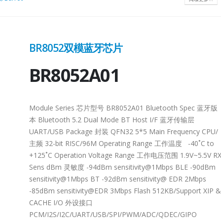
9X9QFN64-
7.5x7.5QFN64-
ationTTL to MIPILVDS to MIPIMIPI/LVDS RepeaterMIPI to LVDSMixed
7.5x7.5Applicatio
ntegrated DDRForRotation/FRCAEC-
Q100 Grade 3Inte
BR8052双模蓝牙芯片
AEC-
Q100 Grade 2AEC-
Lontium HDMI/DP
27
Q100Grade 2
Switch 选型表
BR8052A01
cal
Technica
6 月
HDMI/DP
entation
Documen
Switch：
Module Series 芯片型号 BR8052A01 Bluetooth Spec 蓝牙版
本 Bluetooth 5.2 Dual Mode BT Host I/F 蓝牙传输层
Product
UART/USB Package 封装 QFN32 5*5 Main Frequency CPU/
Product
escriptionStatusDownload
LT8918
QFN64-
NamePackageDescr
主频 32-bit RISC/96M Operating Range 工作温度 -40˚C to
I/CSI-2
Selection
7.5x7.5MIPI DSI/CS
+125˚C Operation Voltage Range 工作电压范围 1.9V~5.5V R
P
LT8918L
QFN64-
TransmitterMP
LT8
Sens dBm 灵敏度 -94dBm sensitivity@1Mbps BLE -90dBm
rt
7.5x7.5Dual-Port
sensitivity@1Mbps BT -92dBm sensitivity@ EDR 2Mbps
LVDS...
4-IN 1-OUT Switch3-
-85dBm sensitivity@EDR 3Mbps Flash 512KB/Support XIP &
阅读更多
IN 1-OUT Switch2-IN 1-
CACHE I/O 外设接口
OUT SwitchLT8641SXELT8641UXLT8641UXELT7641U
PCM/I2S/I2C/UART/USB/SPI/PWM/ADC/QDEC/GIPO