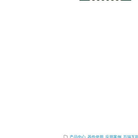
MIPI/L
Conver
Produc
Selecti
LT8918LT891
DLT9211CLT92
PHY 1.11.5Gb
PHY 1.11.5Gbp
7.5x7.5QFN64-
7.5x7.5QFN64-
7.5x7.5QFN64-
7.5x7.5QFN64-
7.5x7.5QFN76-
产品中心
,
器件使用
,
应用案例
,
百瑞互联/