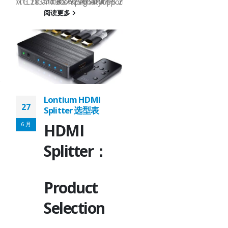
Enhanced VersionMP
B 2.0, OTG 2.0 and BC 1.2Signal SupportHS, FS, LSHS, FS, LSFu
T8311X1LT8311X3CompatibilityUSB 2.0, OTG 2.0 and BC 1.2USB 2.
USB2.0 RepeaterLT831
阅读更多
1.6x1.6QFN12-
d
1.6x1.6Pin-to-
:
PinLT8311X1 Note:
1.AC loss - due to
ch
capacitive load which
es.
will affects the edges.
2.DC loss -...
Lontium HDMI
阅读更多
27
Splitter 选型表
6 月
HDMI
Splitter：
Product
Lontium
27
MIPI/LVDS/TTL
Selection
ater
Converter/Repeate
6 月
选型表