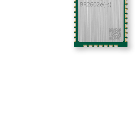
阅读更多
Lontium US
27
Repeater 
6 月
USB2.0
Repea
Produc
Selecti