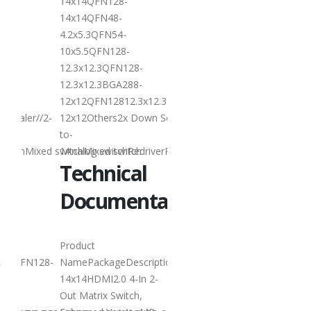
14x14QFN128-
阅读更多
14x14QFN48-
4.2x5.3QFN54-
10x5.5QFN128-
12.3x12.3QFN128-
12.3x12.3BGA288-
12x12QFN12812.3x12.3BGA288-
 Scaler//2-
12x12Others2x Down Scaler2x Down Scaler2x Down Sca
0
Lontium USB2.0
27
to-
Repeater 选型表
switchMixed switchMixed switch
1Analog switchRedriverRetimerMixed switchMixed swit
6 月
USB2.0
Technical
r：
Repeater：
Documentation
Product
Product
Selection
UXE
QFN128-
NamePackageDescriptionStatusDownload
LT8642UXE
Q
传
14x14HDMI2.0 4-In 2-
Out Matrix Switch,