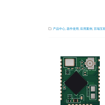
USB2.0 Repea
1.6x1.6QFN12-
1.6x1.6Pin-to-
PinLT8311X1 
1.AC loss - due
capacitive loa
产品中心
,
器件使用
,
应用案例
,
百瑞互联/
will affects th
2.DC loss -...
阅读更多
Lontium
27
MIPI/LVDS/T
Converter/R
6 月
选型表