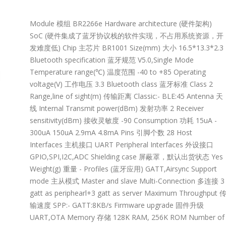
14x14QFN128-
阅读更多
14x14QFN48-
Module 模组 BR2266e Hardware architecture (硬件架构)
4.2x5.3QFN54-
SoC (硬件集成了蓝牙协议栈的软件实现，不占用系统资源，开
10x5.5QFN128-
发难度低) Chip 主芯片 BR1001 Size(mm) 大小 16.5*13.3*2.3
12.3x12.3QFN128-
Bluetooth specification 蓝牙规范 V5.0,Single Mode
12.3x12.3BGA288-
Temperature range(℃) 温度范围 -40 to +85 Operating
12x12QFN12812.3x12.3BGA288-
voltage(V) 工作电压 3.3 Bluetooth class 蓝牙标准 Class 2
12x12Others2x Down Scaler2x Down Scaler2x Down
B2.0
Lontium USB2.
27
Range,line of sight(m) 传输距离 Classic:- BLE:45 Antenna 天
to-
选型表
Repeater 选型表
线 Internal Transmit power(dBm) 发射功率 2 Receiver
1Analog switchRedriverRetimerMixed switchMixed 
6 月
USB2.0
Technical
sensitivity(dBm) 接收灵敏度 -90 Consumption 功耗 15uA -
300uA 150uA 2.9mA 4.8mA Pins 引脚个数 28 Host
ter：
Repeate
Documentation
Interfaces 主机接口 UART Peripheral Interfaces 外设接口
GPIO,SPI,I2C,ADC Shielding case 屏蔽罩，默认出货状态 Yes
Weight(g) 重量 - Profiles (蓝牙应用) GATT,Airsync Support
t
Product
Product
mode 主从模式 Master and slave Multi-Connection 多连接 3
on
Selection
NamePackageDescriptionStatusDownload
LT8642
gatt as periphearl+3 gatt as server Maximum Throughput 
14x14HDMI2.0 4-In 2-
输速度 SPP:- GATT:8KB/s Firmware upgrade 固件升级
Out Matrix Switch,
UART,OTA Memory 存储 128K RAM, 256K ROM Number of