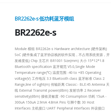
BR2262e-s 低功耗蓝牙模组
BR2262e-s
Module 模组 BR2262e-s Hardware architecture (硬件架构)
SoC (硬件集成了蓝牙协议栈的软件实现，不占用系统资源，开
发难度低) Chip 主芯片 BR1001 Size(mm) 大小 15*12*1.8
Bluetooth specification 蓝牙规范 V5.0,Single Mode
Temperature range(℃) 温度范围 -40 to +85 Operating
2.0
Lontium HDMI/DP
Lontium USB2.0
voltage(V) 工作电压 3.3 Bluetooth class 蓝牙标准 Class 2
27
27
选型表
Matrix/Crosspoint 选
Extender 选型表
Range,line of sight(m) 传输距离 Classic:- BLE:45 Antenna 天
型表
6 月
6 月
USB2.0
线 External Transmit power(dBm) 发射功率 2 Receiver
HDMI/DP
sensitivity(dBm) 接收灵敏度 -90 Consumption 功耗 15uA -
der：
Extende
300uA 150uA 2.9mA 4.8mA Pins 引脚个数 30 Host
Matrix/Crosspoint：
Interfaces 主机接口 UART Peripheral Interfaces 外设接口