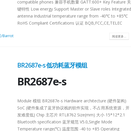
Enhanced VersionMP
terLT8311X1LT8311X3CompatibilityUSB 2.0, OTG 2.0 and BC 1.2US
USB2.0 RepeaterL
compatible phones 兼容手机数量 GATT:600+ Key Feature 关
阅读更多
1.6x1.6QFN12-
键特性 Low energy Support Master or Slave roles Integrate
1.6x1.6Pin-to-
antenna Industrial temperature range from -40℃ to +85℃
Note:
PinLT8311X1 Note
RoHS Compliant Certifications 认证 BQB,FCC,CE,TELEC
 to
1.AC loss - due to
d which
capacitive load whi
Barrot
阅读更多...
e edges.
will affects the edg
2.DC loss -...
Lontium HDMI
阅读更多
27
Splitter 选型表
BR2687e-s 低功耗蓝牙模组
6 月
HDMI
BR2687e-s
Splitter：
Module 模组 BR2687e-s Hardware architecture (硬件架构)
Product
Lontium
SoC (硬件集成了蓝牙协议栈的软件实现，不占用系统资源，开
27
TL
MIPI/LVDS/TTL
发难度低) Chip 主芯片 RTL8762 Size(mm) 大小 15*12*2.1
Selection
epeater
Converter/Repe
6 月
Bluetooth specification 蓝牙规范 V5.0,Single Mode
选型表
Temperature range(℃) 温度范围 -40 to +85 Operating