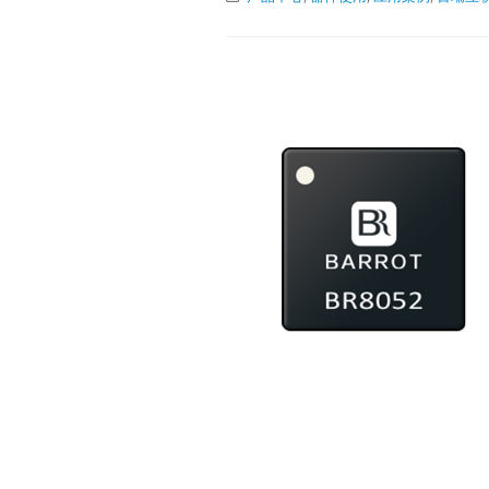
9X9QFN64-
7.5x7.5QFN64-
7.5x7.5Applic
Q100 Grade 3I
Q100 Grade 2
Q100Grade 2
Techni
Docum
Product
NamePackageD
7.5x7.5MIPI DS
TransmitterM
7.5x7.5Dual-Po
LVDS...
阅读更多