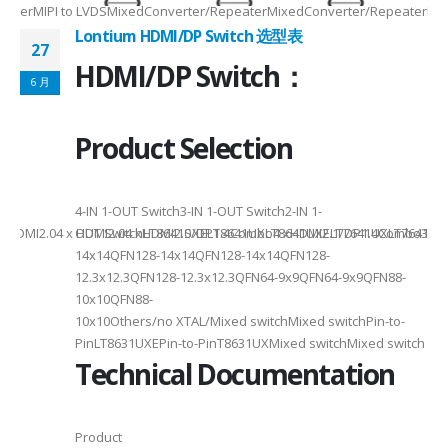
RepeaterMIPI to LVDSMixedConverter/RepeaterMixedConverter/RepeaterMi
Lontium HDMI/DP Switch 选型表
27
HDMI/DP Switch：
6 月
Product Selection
4-
4-IN 1-OUT Switch3-IN 1-OUT Switch2-IN 1-
DMI2.04 x HDMI2.04 xHDMI2.0/DP1.4Combo4 xHDMI2.1/DP1.4Combo3 x HDM
OUT SwitchLT8641SXELT8641UXLT8641UXELT7641UXLT7641GXLT
14x14QFN128-14x14QFN128-14x14QFN128-
12.3x12.3QFN128-12.3x12.3QFN64-9x9QFN64-9x9QFN88-
10x10QFN88-
10x10Others/no XTAL/Mixed switchMixed switchPin-to-
PinLT8631UXEPin-to-PinT8631UXMixed switchMixed switch
Technical Documentation
Product