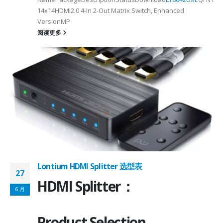
2
14x14HDMI2.0 4-In 2-Out Matrix Switch, Enhanced
VersionMP
6
阅读更多
on ①×√ExtenderFPC Cable30cm60cmUSB Cable3m4mPackageQFN12-
0, OTG 2.0 and BC 1.2USB 2.0, OTG 2.0 and BC 1.2Signal SupportHS, F
 -
C
Lontium HDMI Splitter 选型表
27
HDMI Splitter：
6 月
Product Selection