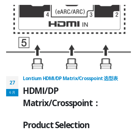
Lontium HDMI/DP Matrix/Crosspoint 选型表
27
2
HDMI/DP
6 月
6
Matrix/Crosspoint：
Product Selection