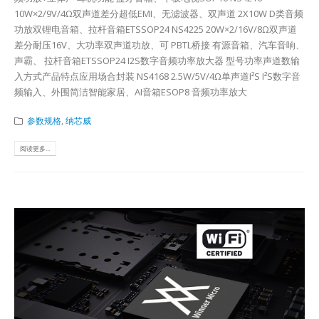
10W×2/9V/4Ω双声道差分超低EMI、无滤波器、双声道 2X10W D类音频
功放双锂电音箱、拉杆音箱ETSSOP24 NS4225 20W×2/16V/8Ω双声道
差分耐压16V、大功率双声道功放、可 PBTL桥接 有源音箱、汽车音响、
声霸、 拉杆音箱ETSSOP24 I2S数字音频功率放大器 型号功率声道数输
入方式产品特点应用场合封装 NS4168 2.5W/5V/4Ω单声道I²S I²S数字音
频输入、外围简洁智能家居、AI音箱ESOP8 音频功率放大
参数规格
,
纳芯威
阅读更多...