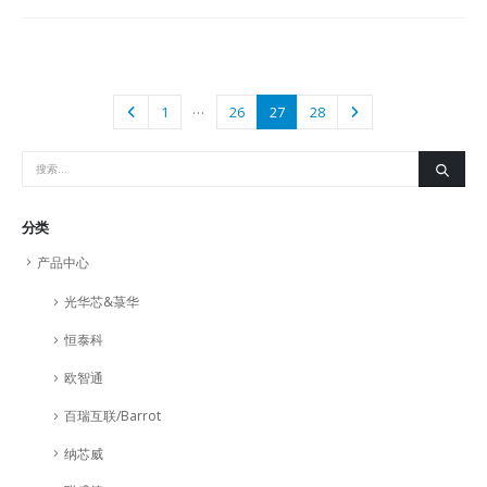
…
1
26
27
28
分类
产品中心
光华芯&菉华
恒泰科
欧智通
百瑞互联/Barrot
纳芯威