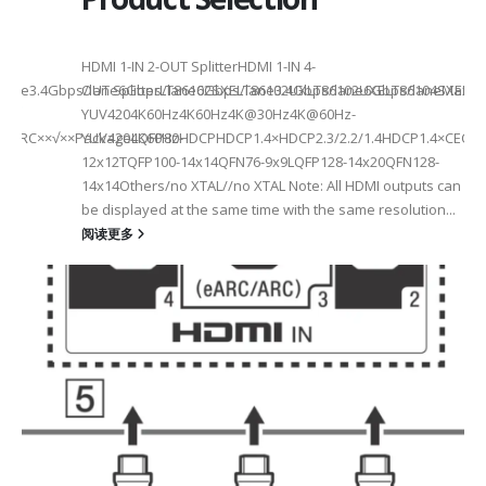
HDMI 1-IN 2-OUT SplitterHDMI 1-IN 4-
a Rate3.4Gbps/lane6Gbps/lane6Gbps/lane3.4Gbps/lane6Gbps/laneMax 
OUT SplitterLT86102SXELT86102UXLT86102UXELT86104SXELT
 选型
2
YUV4204K60Hz4K60Hz4K@30Hz4K@60Hz-
F××ARC××√××PackageLQFP80-
YUV4204K60HzHDCPHDCP1.4×HDCP2.3/2.2/1.4HDCP1.4×CEC√×√
6
12x12TQFP100-14x14QFN76-9x9LQFP128-14x20QFN128-
14x14Others/no XTAL//no XTAL Note: All HDMI outputs can
be displayed at the same time with the same resolution...
阅读更多
Max2.5Gbps MaxLanes/Port××1/2/3/4configurable1/2/3/4configurable1
8.5MHz Max148.5MHz Max×200MHz Max154MHz Max297MHz Max×MIPIVersion
2/3/48lane for CSI×TTL××××24bit RGBBT656/BT112024bit RGBBT656/BT112
ax2.5Gbps Max×Lanes/Port1/2/3/4configurable1/2/3/4configurable1/2/3
-