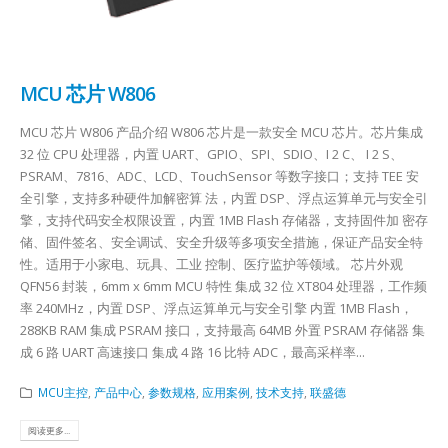
MCU 芯片 W806
MCU 芯片 W806 产品介绍 W806 芯片是一款安全 MCU 芯片。芯片集成
32 位 CPU 处理器，内置 UART、GPIO、SPI、SDIO、I 2 C、 I 2 S、
PSRAM、7816、ADC、LCD、TouchSensor 等数字接口；支持 TEE 安
全引擎，支持多种硬件加解密算 法，内置 DSP、浮点运算单元与安全引
擎，支持代码安全权限设置，内置 1MB Flash 存储器，支持固件加 密存
储、固件签名、安全调试、安全升级等多项安全措施，保证产品安全特
性。适用于小家电、玩具、工业 控制、医疗监护等领域。 芯片外观
QFN56 封装，6mm x 6mm MCU 特性 集成 32 位 XT804 处理器，工作频
率 240MHz，内置 DSP、浮点运算单元与安全引擎 内置 1MB Flash，
288KB RAM 集成 PSRAM 接口，支持最高 64MB 外置 PSRAM 存储器 集
成 6 路 UART 高速接口 集成 4 路 16 比特 ADC，最高采样率...
MCU主控
,
产品中心
,
参数规格
,
应用案例
,
技术支持
,
联盛德
阅读更多...