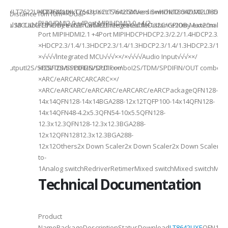
941UXLT7622UXLT7642UXLT7642UXCLT7642GXVersionHDMI2.0HDMI2.0HDMI2.
HDMI MatrixCrosspoint SwitchMixed SwitchLT8642UXELT86
B××Distance10m10m××Dual-
PHYHDMI2.0 +4Port MIPIHDMI2.0 +4/2-
rnal MCUI2C/GPIOBy external MCUIntegrated MCUI2C/GPIOBy external 
et/USB CableEthernet/USB CableEthernet CableDistance20m Max20m M
Port MIPIHDMI2.1 +4Port MIPIHDCPHDCP2.3/2.2/1.4HDCP2.3/2.2
ded
×HDCP2.3/1.4/1.3HDCP2.3/1.4/1.3HDCP2.3/1.4/1.3HDCP2.3/1.4/
×√√√√Integrated MCU√√√××/×√√√√Audio Input√√√××/
utputI2S/SPDIFI2S/SPDIFI2S/SPDIF××/
×I2S/TDM/SPDIFIN/OUT comboI2S/TDM/SPDIFIN/OUT comboI2S
×ARC/eARCARCARCARC××/
×ARC/eARCARC/eARCARC/eARCARC/eARCPackageQFN128-
14x14QFN128-14x14BGA288-12x12TQFP100-14x14QFN128-
14x14QFN48-4.2x5.3QFN54-10x5.5QFN128-
12.3x12.3QFN128-12.3x12.3BGA288-
12x12QFN12812.3x12.3BGA288-
12x12Others2x Down Scaler2x Down Scaler2x Down Scaler//2
to-
1Analog switchRedriverRetimerMixed switchMixed switchMixe
Technical Documentation
Product
NamePackageDescriptionStatusDownload
LT8642UXE
QFN128-