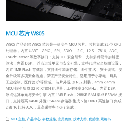
MCU 芯片 W805
W805 产品介绍 W805 芯片是一款安全 MCU 芯片。芯片集成 32 位 CPU
处理器，内置 UART、GPIO、SPI、SDIO、I 2 C、 I 2 S、7816、ADC、
TouchSensor 等数字接口；支持 TEE 安全引擎，支持多种硬件加解密
算法，内置 DSP、 浮点运算单元与安全引擎，支持代码安全权限设置，
内置 1MB Flash 存储器，支持固件加密存储、固件签 名、安全调试、安
全升级等多项安全措施，保证产品安全特性。适用用于小家电、玩具、
工业控制、医疗监 护等领域。 芯片外观 QFN32 封装，4mm x 4mm
MCU 特性 集成 32 位 XT804 处理器，工作频率 240MHz，内置 DSP、
浮点运算单元与安全引擎 内置 1MB Flash，288KB RAM 集成 PSRAM 接
口，支持最高 64MB 外置 PSRAM 存储器 集成 5 路 UART 高速接口 集成
2 路 16 比特 ADC，最高采样率 1KHz 集成...
MCU主控
,
产品中心
,
参数规格
,
应用案例
,
技术支持
,
联盛德
,
规格书