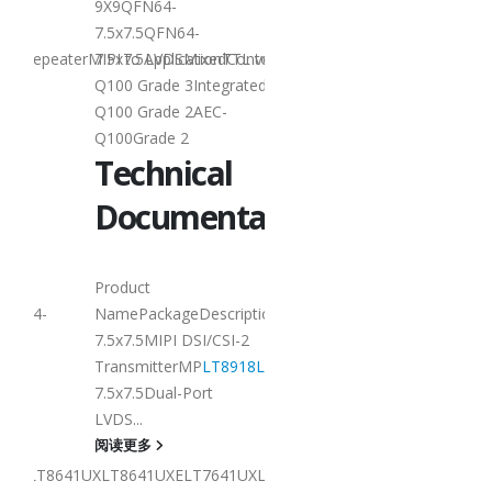
9X9QFN64-
7.5x7.5QFN64-
Converter/RepeaterMixedConverter/RepeaterMixedConverter/Repeate
nTTL to MIPILVDS to MIPIMIPI/LVDS RepeaterMIPI to LVDSMixedConv
7.5x7.5ApplicationTTL
grated DDRForRotation/FRCAEC-
Q100 Grade 3Integrat
Q100 Grade 2AEC-
Lontium HDMI/DP
27
Q100Grade 2
Switch 选型表
l
Technical
6 月
HDMI/DP
tation
Documenta
Switch：
Product
Product
iptionStatusDownload
LT8918
QFN64-
NamePackageDescript
I-2
Selection
7.5x7.5MIPI DSI/CSI-2
918L
QFN64-
TransmitterMP
LT8918
7.5x7.5Dual-Port
LVDS...
4-IN 1-OUT Switch3-
阅读更多
IN 1-OUT Switch2-IN 1-
XLT7641GXLT8631UXLT8631UXELT7621UXLT7621GXVersion4 x HDMI1.
OUT SwitchLT8641SXELT8641UXLT8641UXELT7641UXLT7