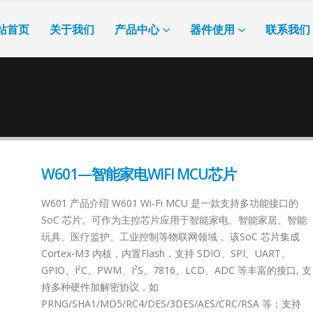
站首页
关于我们
产品中心
器件使用
联系我们
W601—智能家电WIFI MCU芯片
W601 产品介绍 W601 Wi-Fi MCU 是一款支持多功能接口的
SoC 芯片。可作为主控芯片应用于智能家电、智能家居、智能
玩具、医疗监护、工业控制等物联网领域 。该SoC 芯片集成
Cortex-M3 内核，内置Flash，支持 SDIO、SPI、UART、
GPIO、I²C、PWM、I²S、7816、LCD、ADC 等丰富的接口, 支
持多种硬件加解密协议，如
PRNG/SHA1/MD5/RC4/DES/3DES/AES/CRC/RSA 等；支持