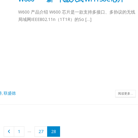
t
Product
W600 产品介绍 W600 芯片是一款支持多接口、多协议的无线
Product
局域网IEEE802.11n（1T1R）的So […]
on
Selection
Selection
derLT8311XE-
USB2.0 ExtenderL
HDMI MatrixCrosspoint SwitchMixed SwitchLT8
1SXLT8311EXSingle-
QLT8312LT8311SX
PHYHDMI2.0 +4Port MIPIHDMI2.0 +4/2-
ort√√××CableEthernet/USBEthernet/USB××Distance10m10m××Dual-
ChipModeSupport√
Port MIPIHDMI2.1 +4Port MIPIHDCPHDCP2.3/2.2/1.
ort√√√√CableEthernet/USB CableEthernet/USB CableEthernet/USB
ChipModeSupport√
×HDCP2.3/1.4/1.3HDCP2.3/1.4/1.3HDCP2.3/1.4/1.3
4QFN64-
4x4QFN20-4x4QFN
×√√√√Integrated MCU√√√××/
20 Note:
7.5x7.5TSSOP20 N
×√√√√Audio Input√√√××/
distance
The extended dist
持
,
联盛德
×I2S/TDM/SPDIFIN/OUT comboI2S/TDM/SPDIFIN/
阅读更多...
e only,
is for reference onl
×ARC/eARCARCARCARC××/
d by
that is affected by
×ARC/eARCARC/eARCARC/eARCARC/eARCPackage
cable.
al...
14x14QFN128-
Technical.
14x14BGA288-
…
12x12TQFP100-
1
27
28