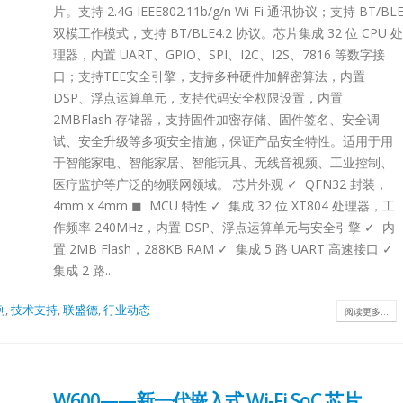
片。支持 2.4G IEEE802.11b/g/n Wi-Fi 通讯协议；支持 BT/BL
双模工作模式，支持 BT/BLE4.2 协议。芯片集成 32 位 CPU 处
理器，内置 UART、GPIO、SPI、I2C、I2S、7816 等数字接
口；支持TEE安全引擎，支持多种硬件加解密算法，内置
DSP、浮点运算单元，支持代码安全权限设置，内置
2MBFlash 存储器，支持固件加密存储、固件签名、安全调
试、安全升级等多项安全措施，保证产品安全特性。适用于用
于智能家电、智能家居、智能玩具、无线音视频、工业控制、
医疗监护等广泛的物联网领域。 芯片外观 ✓ QFN32 封装，
4mm x 4mm ◼ MCU 特性 ✓ 集成 32 位 XT804 处理器，工
作频率 240MHz，内置 DSP、浮点运算单元与安全引擎 ✓ 内
置 2MB Flash，288KB RAM ✓ 集成 5 路 UART 高速接口 ✓
集成 2 路...
2.0
Lontium HDMI/DP
Lontium USB2.0
27
27
选型表
Matrix/Crosspoint 选
Extender 选型表
例
,
技术支持
,
联盛德
,
行业动态
阅读更多...
型表
6 月
6 月
USB2.0
HDMI/DP
der：
Extende
Matrix/Crosspoint：
W600——新一代嵌入式 Wi-Fi SoC 芯片