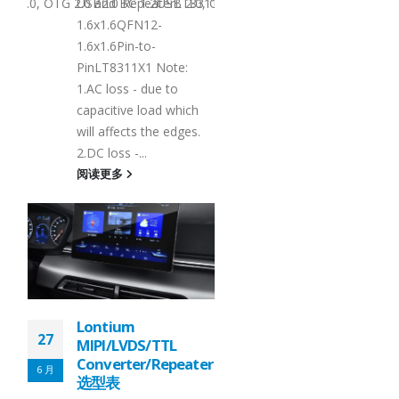
Enhanced VersionMP
B 2.0, OTG 2.0 and BC 1.2Signal SupportHS, FS, LSHS, FS, LSFu
T8311X1LT8311X3CompatibilityUSB 2.0, OTG 2.0 and BC 1.2USB 2.
USB2.0 RepeaterLT831
阅读更多
1.6x1.6QFN12-
1.6x1.6Pin-to-
:
PinLT8311X1 Note:
1.AC loss - due to
ch
capacitive load which
es.
will affects the edges.
2.DC loss -...
Lontium HDMI
阅读更多
27
Splitter 选型表
6 月
HDMI
Splitter：
Product
Lontium
27
MIPI/LVDS/TTL
Selection
ater
Converter/Repeate
6 月
选型表