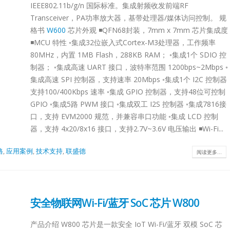
IEEE802.11b/g/n 国际标准。集成射频收发前端RF
Transceiver，PA功率放大器，基带处理器/媒体访问控制。 规
格书
W600
芯片外观 ◾QFN68封装，7mm x 7mm 芯片集成度
◾MCU 特性 ◦集成32位嵌入式Cortex-M3处理器，工作频率
80MHz，内置 1MB Flash，288KB RAM； ◦集成1个 SDIO 控
制器； ◦集成高速 UART 接口，波特率范围 1200bps~2Mbps ◦
集成高速 SPI 控制器，支持速率 20Mbps ◦集成1个 I2C 控制器
支持100/400Kbps 速率 ◦集成 GPIO 控制器，支持48位可控制
GPIO ◦集成5路 PWM 接口 ◦集成双工 I2S 控制器 ◦集成7816接
口，支持 EVM2000 规范，并兼容串口功能 ◦集成 LCD 控制
器，支持 4x20/8x16 接口，支持2.7V~3.6V 电压输出 ◾Wi-Fi...
格
,
应用案例
,
技术支持
,
联盛德
阅读更多...
安全物联网Wi-Fi/蓝牙 SoC 芯片 W800
产品介绍 W800 芯片是一款安全 IoT Wi-Fi/蓝牙 双模 SoC 芯