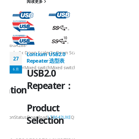
14x14QFN128-
阅读更多
14x14QFN48-
4.2x5.3QFN54-
10x5.5QFN128-
12.3x12.3QFN128-
12.3x12.3BGA288-
12x12QFN12812.3x12.3BGA288-
 Scaler//2-
12x12Others2x Down Scaler2x Down Scaler2x Down Sca
0
Lontium USB2.0
27
to-
Repeater 选型表
switchMixed switchMixed switch
1Analog switchRedriverRetimerMixed switchMixed swit
6 月
USB2.0
Technical
r：
Repeater：
Documentation
Product
Product
Selection
UXE
QFN128-
NamePackageDescriptionStatusDownload
LT8642UXE
Q
14x14HDMI2.0 4-In 2-
Out Matrix Switch,