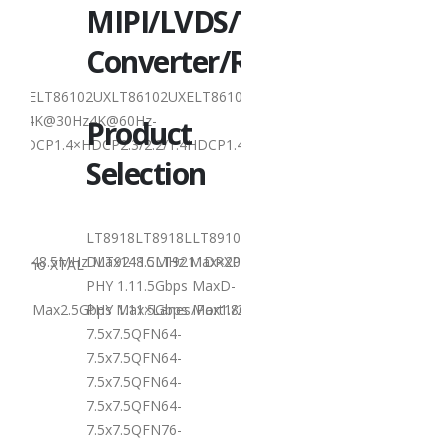
S/TTL
MIPI/LVDS
HDMI 1-IN 2-
OUT SplitterHDMI 1-
r/Repeater：
Converter
IN 4-
86104SXELT86104UXVersionHDMI1.4HDMI2.0HDMI2.0HDMI1.4HDMI2.
OUT SplitterLT86102SXELT86102UXLT86102UXELT8610
YUV4204K60Hz4K60Hz4K@30Hz4K@60Hz-
Product
1.4×CEC√×√√×IntegratedMicroprocessor××√××Audio Output××I2S
YUV4204K60HzHDCPHDCP1.4×HDCP2.3/2.2/1.4HDCP1.4
Selection
12x12TQFP100-
14x14QFN76-
9x9LQFP128-
89101LT89101LLT9211_U5LT2911R-
LT8918LT8918LLT891
14x20QFN128-
200MHz Max154MHz Max297MHz Max×MIPIVersion××1.8Gbps Max1.8G
XPorts12112221LVDSPixel Clock×148.5MHz Max148.5MHz Max×200M
DLT9211CLT9211DRXPor
14x14Others/no XTAL//no XTAL
axD-
PHY 1.11.5Gbps MaxD-
Note: All HDMI outputs
1/2/3/4configurable1/2/3/4configurable1/2/3/4configurable×1/2/
x1.8Gbps Max×1.8Gbps Max1.8Gbps Max2.5Gbps Max×Lanes/Port1/2/
PHY 1.11.5Gbps Max1.
can be displayed at the
7.5x7.5QFN64-
same time with the
7.5x7.5QFN64-
same resolution...
7.5x7.5QFN64-
阅读更多
7.5x7.5QFN64-
7.5x7.5QFN76-