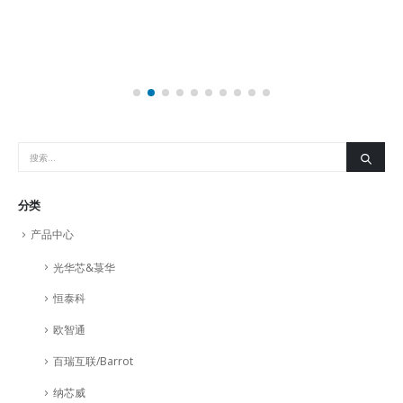
分类
产品中心
光华芯&菉华
恒泰科
欧智通
百瑞互联/Barrot
纳芯威