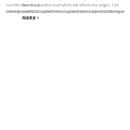
istance10m10m××Dual-
due to capacitive load which will affects the edges. 2.DC
√√√OthersIntegrated MCUSupport OSDIntegrated MCUSupport OSDIntegrate
SB CableEthernet/USB CableEthernet CableDistance20m Max20m Max60m
loss -...
阅读更多