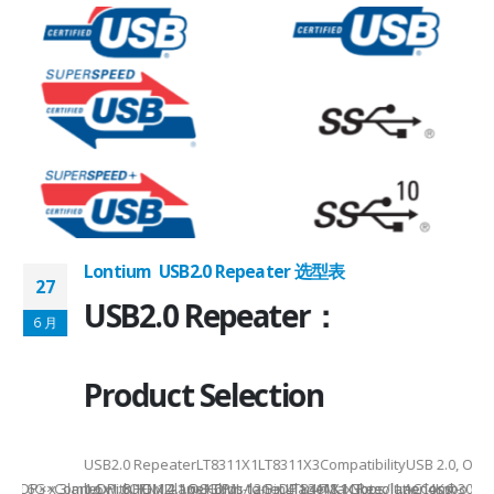
Lontium USB2.0 Repeater 选型表
27
USB2.0 Repeater：
6 月
Product Selection
USB2.0 RepeaterLT8311X1LT8311X3CompatibilityUSB 2.0, OTG
eHDMI: 6G x 3laneDP: 8.1G x 4laneHDMI: 12G x 4laneMax Resolution4K
MI/DP××Combo withHDMI2.1@8Gbps/laneDP1.4@8.1Gbps/laneCombo withH
1.6x1.6QFN12-1.6x1.6Pin-to-PinLT8311X1 Note: 1.AC loss -