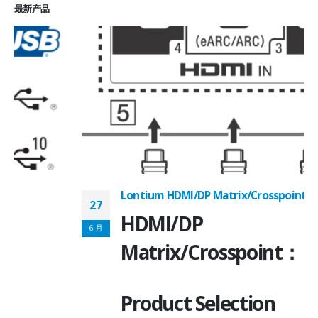
最新产品
Lontium HDMI/DP Matrix/Crosspoint 选型表
27
2
HDMI/DP
6 月
6
Matrix/Crosspoint：
Product Selection