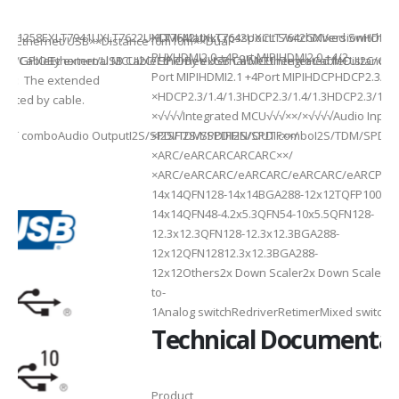
941UXLT7622UXLT7642UXLT7642UXCLT7642GXVersionHDMI2.0HDMI2.0HDMI2.
HDMI MatrixCrosspoint SwitchMixed SwitchLT8642UXELT86
B××Distance10m10m××Dual-
PHYHDMI2.0 +4Port MIPIHDMI2.0 +4/2-
rnal MCUI2C/GPIOBy external MCUIntegrated MCUI2C/GPIOBy external 
et/USB CableEthernet/USB CableEthernet CableDistance20m Max20m M
Port MIPIHDMI2.1 +4Port MIPIHDCPHDCP2.3/2.2/1.4HDCP2.3/2.2
ded
×HDCP2.3/1.4/1.3HDCP2.3/1.4/1.3HDCP2.3/1.4/1.3HDCP2.3/1.4/
×√√√√Integrated MCU√√√××/×√√√√Audio Input√√√××/
utputI2S/SPDIFI2S/SPDIFI2S/SPDIF××/
×I2S/TDM/SPDIFIN/OUT comboI2S/TDM/SPDIFIN/OUT comboI2S
×ARC/eARCARCARCARC××/
×ARC/eARCARC/eARCARC/eARCARC/eARCPackageQFN128-
14x14QFN128-14x14BGA288-12x12TQFP100-14x14QFN128-
14x14QFN48-4.2x5.3QFN54-10x5.5QFN128-
12.3x12.3QFN128-12.3x12.3BGA288-
12x12QFN12812.3x12.3BGA288-
12x12Others2x Down Scaler2x Down Scaler2x Down Scaler//2
to-
1Analog switchRedriverRetimerMixed switchMixed switchMixe
Technical Documentation
Product