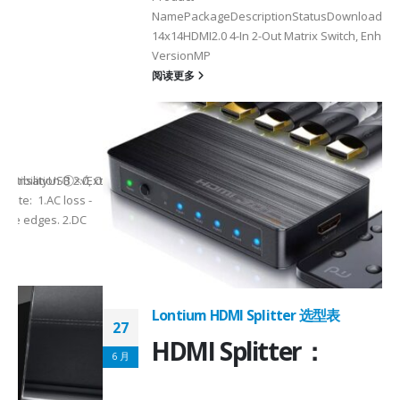
NamePackageDescriptionStatusDownload
LT8642UXE
QFN128-
2
14x14HDMI2.0 4-In 2-Out Matrix Switch, Enhanced
VersionMP
6
阅读更多
on ①×√ExtenderFPC Cable30cm60cmUSB Cable3m4mPackageQFN12-
0, OTG 2.0 and BC 1.2USB 2.0, OTG 2.0 and BC 1.2Signal SupportHS, F
 -
C
Lontium HDMI Splitter 选型表
27
HDMI Splitter：
6 月