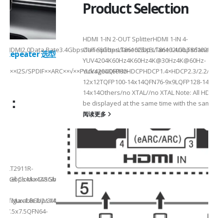
Product Selection
HDMI 1-IN 2-OUT SplitterHDMI 1-IN 4-
a Rate3.4Gbps/lane6Gbps/lane6Gbps/lane3.4Gbps/lane6Gbps/laneMax 
OUT SplitterLT86102SXELT86102UXLT86102UXELT86104SXELT
 选型
2
YUV4204K60Hz4K60Hz4K@30Hz4K@60Hz-
F××ARC××√××PackageLQFP80-
YUV4204K60HzHDCPHDCP1.4×HDCP2.3/2.2/1.4HDCP1.4×CEC√×√
6
12x12TQFP100-14x14QFN76-9x9LQFP128-14x20QFN128-
14x14Others/no XTAL//no XTAL Note: All HDMI outputs can
be displayed at the same time with the same resolution...
阅读更多
Max2.5Gbps MaxLanes/Port××1/2/3/4configurable1/2/3/4configurable1
8.5MHz Max148.5MHz Max×200MHz Max154MHz Max297MHz Max×MIPIVersion
2/3/48lane for CSI×TTL××××24bit RGBBT656/BT112024bit RGBBT656/BT112
ax2.5Gbps Max×Lanes/Port1/2/3/4configurable1/2/3/4configurable1/2/3
-