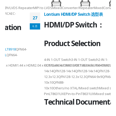
RepeaterMIPI to LVDSMixedConverter/RepeaterMixedConverter/RepeaterMi
Lontium HDMI/DP Switch 选型表
27
HDMI/DP Switch：
6 月
Product Selection
4-
4-IN 1-OUT Switch3-IN 1-OUT Switch2-IN 1-
DMI2.04 x HDMI2.04 xHDMI2.0/DP1.4Combo4 xHDMI2.1/DP1.4Combo3 x HDM
OUT SwitchLT8641SXELT8641UXLT8641UXELT7641UXLT7641GXLT
14x14QFN128-14x14QFN128-14x14QFN128-
12.3x12.3QFN128-12.3x12.3QFN64-9x9QFN64-9x9QFN88-
10x10QFN88-
10x10Others/no XTAL/Mixed switchMixed switchPin-to-
PinLT8631UXEPin-to-PinT8631UXMixed switchMixed switch
Technical Documentation