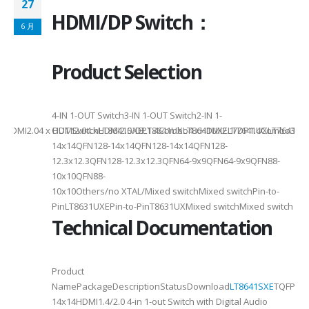
27
HDMI/DP Switch：
6 月
Product Selection
4-
4-IN 1-OUT Switch3-IN 1-OUT Switch2-IN 1-
DMI2.04 x HDMI2.04 xHDMI2.0/DP1.4Combo4 xHDMI2.1/DP1.4Combo3 x HDM
OUT SwitchLT8641SXELT8641UXLT8641UXELT7641UXLT7641GXLT
14x14QFN128-14x14QFN128-14x14QFN128-
12.3x12.3QFN128-12.3x12.3QFN64-9x9QFN64-9x9QFN88-
10x10QFN88-
10x10Others/no XTAL/Mixed switchMixed switchPin-to-
PinLT8631UXEPin-to-PinT8631UXMixed switchMixed switch
Technical Documentation
Product
NamePackageDescriptionStatusDownload
LT8641SXE
TQFP100
14x14HDMI1.4/2.0 4-in 1-out Switch with Digital Audio