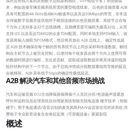
或昂贵布线方案的其他数字总线架构相比，UTP电缆节省了系统级成
本，例如连接车辆音频系统所需的重型电缆线束。 出色的音频质量 A2B
具有可配置的44.1kHz或48kHz帧速率以及高达50Mbps的带宽，非常适
合传输数字音频并提供相对于模拟连接的出色音频质量。系统节点在每
个方向上支持多达32个总线插槽，且插槽宽度可编程为最高32位，从而
支持 I2S 以及高达TDM32的众多TDM配置。同时本地支持PDM输入，收
发器将输入抽取为PCM格式，然后将其放在 A2B 总线上。 确定性低延
迟 A2B 技术确保在每个帧的所有系统节点上同步采样和传递数据。帧结
构在主机节点上被完全控制，以便对每个收发器在两个方向上使用可用
的数据时隙进行编程，无论是贡献、提取或读取数据并将其传递到线路
拓扑结构中的下一个节点。由于总线冲突或分组数据重组而导致的延迟
会被移除。A2B 具有低于50µs的确定性极低延迟。
A2B 解决汽车和其他音频市场挑战
汽车和运输音频 ECU主动降噪路噪降噪个人音区分区/有源扬声器紧急
呼叫和远程信息处理系统自动驾驶系统智能无线电连接 楼宇技术（智能
楼宇）用于免提通话/语音识别的麦克风阵列A/V会议室住宅对讲系统 消
费电子专业影音设备生命体征监测（可穿戴设备）家庭影院
概述