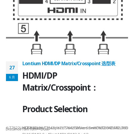
Lontium HDMI/DP Matrix/Crosspoint 选型表
27
2
HDMI/DP
6 月
6
Matrix/Crosspoint：
Product Selection
941UXLT7622UXLT7642UXLT7642UXCLT7642GXVersionHDMI2.0HDMI2.0HDMI2.
HDMI MatrixCrosspoint SwitchMixed SwitchLT8642UXELT86
B××Distance10m10m××Dual-