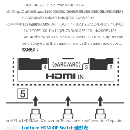
HDMI 1-IN 2-OUT SplitterHDMI 1-IN 4-
a Rate3.4Gbps/lane6Gbps/lane6Gbps/lane3.4Gbps/lane6Gbps/laneMax 
OUT SplitterLT86102SXELT86102UXLT86102UXELT86104SXELT
 选型
2
YUV4204K60Hz4K60Hz4K@30Hz4K@60Hz-
F××ARC××√××PackageLQFP80-
YUV4204K60HzHDCPHDCP1.4×HDCP2.3/2.2/1.4HDCP1.4×CEC√×√
6
12x12TQFP100-14x14QFN76-9x9LQFP128-14x20QFN128-
14x14Others/no XTAL//no XTAL Note: All HDMI outputs can
be displayed at the same time with the same resolution...
阅读更多
Max2.5Gbps MaxLanes/Port××1/2/3/4configurable1/2/3/4configurable1
8.5MHz Max148.5MHz Max×200MHz Max154MHz Max297MHz Max×MIPIVersion
2/3/48lane for CSI×TTL××××24bit RGBBT656/BT112024bit RGBBT656/BT112
ax2.5Gbps Max×Lanes/Port1/2/3/4configurable1/2/3/4configurable1/2/3
-
RepeaterMIPI to LVDSMixedConverter/RepeaterMixedConverter/RepeaterMi
Lontium HDMI/DP Switch 选型表