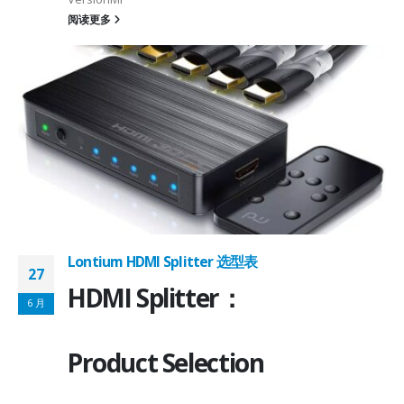
6
阅读更多
on ①×√ExtenderFPC Cable30cm60cmUSB Cable3m4mPackageQFN12-
0, OTG 2.0 and BC 1.2USB 2.0, OTG 2.0 and BC 1.2Signal SupportHS, F
 -
C
Lontium HDMI Splitter 选型表
27
HDMI Splitter：
6 月
Product Selection