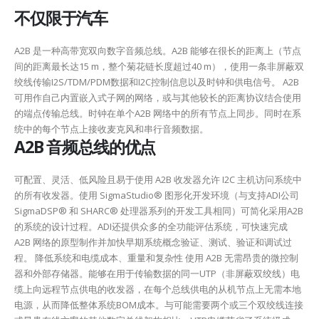
不仅限于汽车
A2B 是一种高带宽双向数字音频总线。A2B 能够在很长的距离上（节点
间的距离最长达15 m，整个菊花链长度超过40 m），使用一条非屏蔽双
绞线传输I2S/TDM/PDM数据和I2C控制信息以及时钟和供电信号。 A2B
可用作自己内置嵌入式子网的网络，或与其他较长的距离协议结合使用
的端点传输总线。时钟在单个A2B 网络中的所有节点上同步。同时在系
统中的每个节点上接收麦克风和串行音频数据。
A2B 音频总线的优点
可配置、灵活、低风险且易于使用 A2B 收发器允许 I2C 主机访问系统中
的所有收发器。使用 SigmaStudio® 图形化开发环境（与支持ADI公司
SigmaDSP® 和 SHARC® 处理器系列的开发工具相同）可简化采用A2B
的系统的设计过程。ADI还提供众多的全功能评估系统，可快速完成
A2B 网络的原型制作并加快早期系统概念验证、测试、验证和调试过
程。 降低系统和电缆成本、重量和复杂性 使用 A2B 无需昂贵的微控制
器和外部存储器。能够在用于传输数据的同一UTP（非屏蔽双绞线）电
缆上向远程节点供电的收发器，在每个总线供电的从机节点上无需本地
电源，从而降低整体系统BOM成本。与可能需要两个或三个双绞线连接