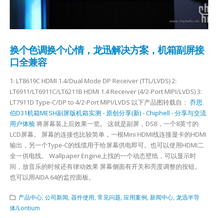
换个色调换个心情，龙迅解决方案，机箱副屏接
口全兼容
1: LT8619C HDMI 1.4/Dual Mode DP Receiver (TTL/LVDS) 2:
LT6911/LT6911C/LT6211B HDMI 1.4 Receiver (4/2-Port MIPI/LVDS) 3:
LT7911D Type-C/DP to 4/2-Port MIPI/LVDS 以下产品图转载自：
乔思
伯D31机箱MESH副屏版机箱实测 - 原创分享(新) - Chiphell - 分享与交流
用户体验
将屏幕装上后效果一览。 这就是副屏，DS8，一个8英寸的
LCD屏幕。 屏幕的连接也比较简单，一根Mini HDMI线连接显卡的HDMI
输出，另一个Type-C的线缆用于给屏幕供电即可。也可以使用HDMI二
全一供电线。 Wallpaper Engine上找的一个动态壁纸，可以显示时
间，放音乐的时候还有律动效果 屏幕侧面有开关和亮度调整的按钮。
也可以用AIDA 64的监控面板。
产品中心
,
公司新闻
,
器件使用
,
常见问题
,
应用案例
,
新闻中心
,
龙迅半导
体/Lontium