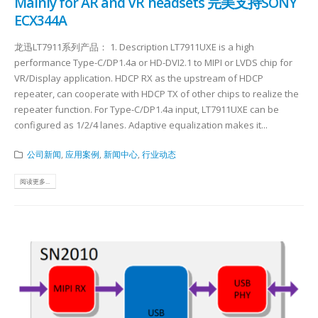
Mainly for AR and VR headsets 完美支持SONY
ECX344A
龙迅LT7911系列产品： 1. Description LT7911UXE is a high
performance Type-C/DP1.4a or HD-DVI2.1 to MIPI or LVDS chip for
VR/Display application. HDCP RX as the upstream of HDCP
repeater, can cooperate with HDCP TX of other chips to realize the
repeater function. For Type-C/DP1.4a input, LT7911UXE can be
configured as 1/2/4 lanes. Adaptive equalization makes it...
公司新闻
,
应用案例
,
新闻中心
,
行业动态
阅读更多...