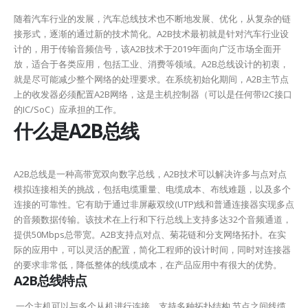
随着汽车行业的发展，汽车总线技术也不断地发展、优化，从复杂的链
接形式，逐渐的通过新的技术简化。A2B技术最初就是针对汽车行业设
计的，用于传输音频信号，该A2B技术于2019年面向广泛市场全面开
放，适合于各类应用，包括工业、消费等领域。A2B总线设计的初衷，
就是尽可能减少整个网络的处理要求。在系统初始化期间，A2B主节点
上的收发器必须配置A2B网络，这是主机控制器（可以是任何带I2C接口
的IC/SoC）应承担的工作。
什么是A2B总线
A2B总线是一种高带宽双向数字总线，A2B技术可以解决许多与点对点
模拟连接相关的挑战，包括电缆重量、电缆成本、布线难题，以及多个
连接的可靠性。它有助于通过非屏蔽双绞(UTP)线和普通连接器实现多点
的音频数据传输。该技术在上行和下行总线上支持多达32个音频通道，
提供50Mbps总带宽。A2B支持点对点、菊花链和分支网络拓扑。在实
际的应用中，可以灵活的配置，简化工程师的设计时间，同时对连接器
的要求非常低，降低整体的线缆成本，在产品应用中有很大的优势。
A2B总线特点
一个主机可以与多个从机进行连接，支持多种拓扑结构 节点之间线缆