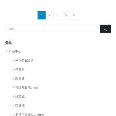
…
1
2
5
分类
产品中心
光华芯&菉华
恒泰科
欧智通
百瑞互联/Barrot
纳芯威
联盛德
龙迅半导体/Lontium