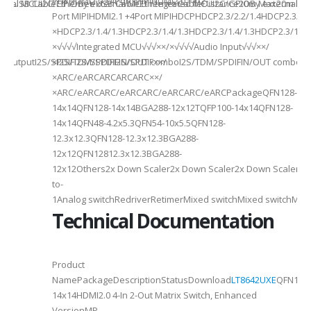
PHYHDMI2.0 +4Port MIPIHDMI2.0 +4/2-
rnal MCUI2C/GPIOBy external MCUIntegrated MCUI2C/GPIOBy external 
et/USB CableEthernet/USB CableEthernet CableDistance20m Max20m M
Port MIPIHDMI2.1 +4Port MIPIHDCPHDCP2.3/2.2/1.4HDCP2.3/2.2
ded
×HDCP2.3/1.4/1.3HDCP2.3/1.4/1.3HDCP2.3/1.4/1.3HDCP2.3/1.4/
×√√√√Integrated MCU√√√××/×√√√√Audio Input√√√××/
utputI2S/SPDIFI2S/SPDIFI2S/SPDIF××/
×I2S/TDM/SPDIFIN/OUT comboI2S/TDM/SPDIFIN/OUT comboI2S
×ARC/eARCARCARCARC××/
×ARC/eARCARC/eARCARC/eARCARC/eARCPackageQFN128-
14x14QFN128-14x14BGA288-12x12TQFP100-14x14QFN128-
14x14QFN48-4.2x5.3QFN54-10x5.5QFN128-
12.3x12.3QFN128-12.3x12.3BGA288-
12x12QFN12812.3x12.3BGA288-
12x12Others2x Down Scaler2x Down Scaler2x Down Scaler//2
to-
1Analog switchRedriverRetimerMixed switchMixed switchMixe
Technical Documentation
Product
NamePackageDescriptionStatusDownload
LT8642UXE
QFN128-
2
14x14HDMI2.0 4-In 2-Out Matrix Switch, Enhanced
VersionMP