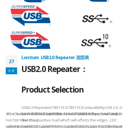
Lontium USB2.0 Repeater 选型表
27
USB2.0 Repeater：
6 月
Product Selection
USB2.0 RepeaterLT8311X1LT8311X3CompatibilityUSB 2.0, OTG
eHDMI: 6G x 3laneDP: 8.1G x 4laneHDMI: 12G x 4laneMax Resolution4K
MI/DP××Combo withHDMI2.1@8Gbps/laneDP1.4@8.1Gbps/laneCombo withH
1.6x1.6QFN12-1.6x1.6Pin-to-PinLT8311X1 Note: 1.AC loss -
istance10m10m××Dual-
due to capacitive load which will affects the edges. 2.DC
√√√OthersIntegrated MCUSupport OSDIntegrated MCUSupport OSDIntegrate
SB CableEthernet/USB CableEthernet CableDistance20m Max20m Max60m
loss -...