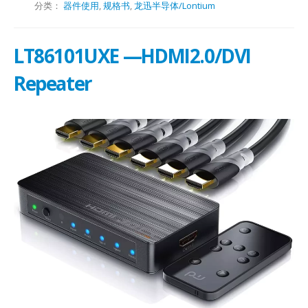
分类：
器件使用
,
规格书
,
龙迅半导体/Lontium
LT86101UXE —HDMI2.0/DVI
Repeater