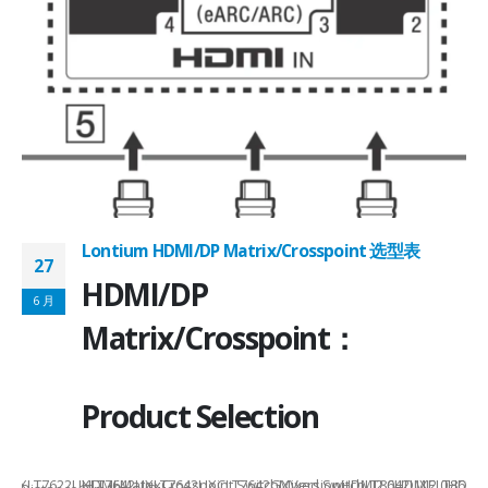
Lontium HDMI/DP Matrix/Crosspoint 选型表
27
2
HDMI/DP
6 月
6
Matrix/Crosspoint：
Product Selection
941UXLT7622UXLT7642UXLT7642UXCLT7642GXVersionHDMI2.0HDMI2.0HDMI2.
HDMI MatrixCrosspoint SwitchMixed SwitchLT8642UXELT86