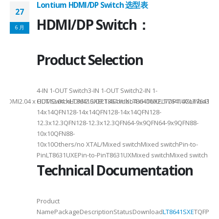
Lontium HDMI/DP Switch 选型表
27
HDMI/DP Switch：
6 月
Product Selection
4-
4-IN 1-OUT Switch3-IN 1-OUT Switch2-IN 1-
DMI2.04 x HDMI2.04 xHDMI2.0/DP1.4Combo4 xHDMI2.1/DP1.4Combo3 x HDM
OUT SwitchLT8641SXELT8641UXLT8641UXELT7641UXLT7641GXLT
14x14QFN128-14x14QFN128-14x14QFN128-
12.3x12.3QFN128-12.3x12.3QFN64-9x9QFN64-9x9QFN88-
10x10QFN88-
10x10Others/no XTAL/Mixed switchMixed switchPin-to-
PinLT8631UXEPin-to-PinT8631UXMixed switchMixed switch
Technical Documentation
Product
NamePackageDescriptionStatusDownload
LT8641SXE
TQFP100