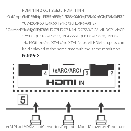
HDMI 1-IN 2-OUT SplitterHDMI 1-IN 4-
a Rate3.4Gbps/lane6Gbps/lane6Gbps/lane3.4Gbps/lane6Gbps/laneMax 
OUT SplitterLT86102SXELT86102UXLT86102UXELT86104SXELT
 选型
2
YUV4204K60Hz4K60Hz4K@30Hz4K@60Hz-
F××ARC××√××PackageLQFP80-
YUV4204K60HzHDCPHDCP1.4×HDCP2.3/2.2/1.4HDCP1.4×CEC√×√
6
12x12TQFP100-14x14QFN76-9x9LQFP128-14x20QFN128-
14x14Others/no XTAL//no XTAL Note: All HDMI outputs can
be displayed at the same time with the same resolution...
阅读更多
Max2.5Gbps MaxLanes/Port××1/2/3/4configurable1/2/3/4configurable1
8.5MHz Max148.5MHz Max×200MHz Max154MHz Max297MHz Max×MIPIVersion
2/3/48lane for CSI×TTL××××24bit RGBBT656/BT112024bit RGBBT656/BT112
ax2.5Gbps Max×Lanes/Port1/2/3/4configurable1/2/3/4configurable1/2/3
-
RepeaterMIPI to LVDSMixedConverter/RepeaterMixedConverter/RepeaterMi