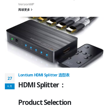
VersionMP
6
阅读更多
on ①×√ExtenderFPC Cable30cm60cmUSB Cable3m4mPackageQFN12-
0, OTG 2.0 and BC 1.2USB 2.0, OTG 2.0 and BC 1.2Signal SupportHS, F
 -
C
Lontium HDMI Splitter 选型表
27
HDMI Splitter：
6 月
Product Selection