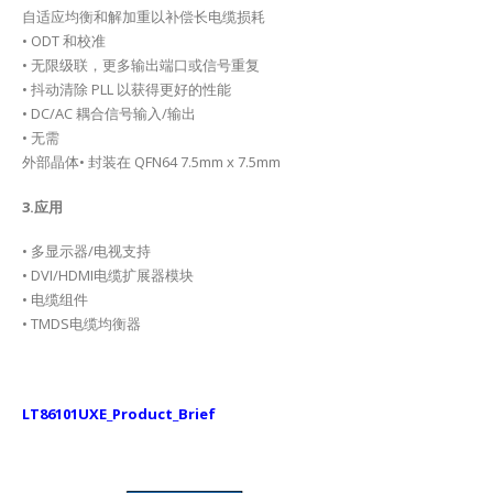
自适应均衡和解加重以补偿长电缆损耗
• ODT 和校准
• 无限级联，更多输出端口或信号重复
• 抖动清除 PLL 以获得更好的性能
• DC/AC 耦合信号输入/输出
• 无需
外部晶体• 封装在 QFN64 7.5mm x 7.5mm
3.应用
• 多显示器/电视支持
• DVI/HDMI电缆扩展器模块
• 电缆组件
• TMDS电缆均衡器
LT86101UXE_Product_Brief