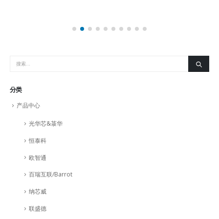
分类
产品中心
光华芯&菉华
恒泰科
欧智通
百瑞互联/Barrot
纳芯威
联盛德