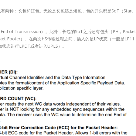
t
Product
包有两种：长包和短包。无论是长包还是短包，包的开头都是SoT（Start
Product
on
Selection
Selection
End of Transmission）。此外，长包的SoT之后还有包头（PH，Packet
cket Footer）。在两次HS传输过程之间，插入的是LP状态（一般是LP11
derLT8311XE-
USB2.0 ExtenderL
pe状态进行LPDT或者进入UPLS）。
HDMI MatrixCrosspoint SwitchMixed SwitchLT8
1SXLT8311EXSingle-
QLT8312LT8311SX
PHYHDMI2.0 +4Port MIPIHDMI2.0 +4/2-
ort√√××CableEthernet/USBEthernet/USB××Distance10m10m××Dual-
ChipModeSupport√
Port MIPIHDMI2.1 +4Port MIPIHDCPHDCP2.3/2.2/1.
ort√√√√CableEthernet/USB CableEthernet/USB CableEthernet/USB
ChipModeSupport√
×HDCP2.3/1.4/1.3HDCP2.3/1.4/1.3HDCP2.3/1.4/1.3
4QFN64-
4x4QFN20-4x4QFN
×√√√√Integrated MCU√√√××/
20 Note:
7.5x7.5TSSOP20 N
×√√√√Audio Input√√√××/
distance
The extended dist
×I2S/TDM/SPDIFIN/OUT comboI2S/TDM/SPDIFIN/
e only,
is for reference onl
×ARC/eARCARCARCARC××/
d by
that is affected by
×ARC/eARCARC/eARCARC/eARCARC/eARCPackage
cable.
al...
14x14QFN128-
Technical.
14x14BGA288-
12x12TQFP100-