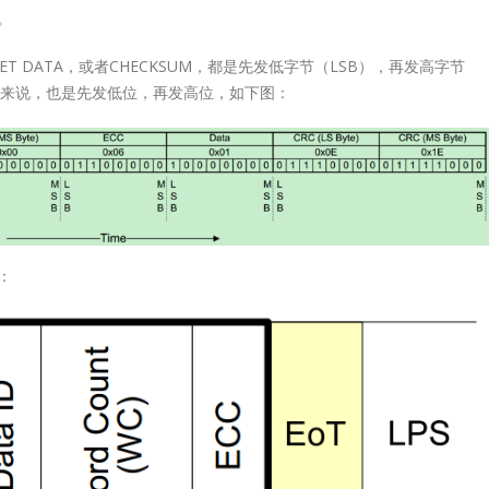
Enhanced VersionMP
terLT8311X1LT8311X3CompatibilityUSB 2.0, OTG 2.0 and BC 1.2US
USB2.0 RepeaterL
。
阅读更多
1.6x1.6QFN12-
1.6x1.6Pin-to-
T DATA，或者CHECKSUM，都是先发低字节（LSB），再发高字节
Note:
PinLT8311X1 Note
节来说，也是先发低位，再发高位，如下图：
 to
1.AC loss - due to
d which
capacitive load whi
e edges.
will affects the edg
2.DC loss -...
Lontium HDMI
阅读更多
27
Splitter 选型表
6 月
HDMI
：
Splitter：
Product
Lontium
27
TL
MIPI/LVDS/TTL
Selection
epeater
Converter/Repe
6 月
选型表