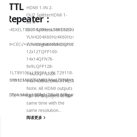
S/TTL
MIPI/LVDS
HDMI 1-IN 2-
OUT SplitterHDMI 1-
r/Repeater：
Converter
IN 4-
86104SXELT86104UXVersionHDMI1.4HDMI2.0HDMI2.0HDMI1.4HDMI2.
OUT SplitterLT86102SXELT86102UXLT86102UXELT8610
YUV4204K60Hz4K60Hz4K@30Hz4K@60Hz-
Product
1.4×CEC√×√√×IntegratedMicroprocessor××√××Audio Output××I2S
YUV4204K60HzHDCPHDCP1.4×HDCP2.3/2.2/1.4HDCP1.4
Selection
12x12TQFP100-
14x14QFN76-
9x9LQFP128-
89101LT89101LLT9211_U5LT2911R-
LT8918LT8918LLT891
14x20QFN128-
200MHz Max154MHz Max297MHz Max×MIPIVersion××1.8Gbps Max1.8G
XPorts12112221LVDSPixel Clock×148.5MHz Max148.5MHz Max×200M
DLT9211CLT9211DRXPor
14x14Others/no XTAL//no XTAL
axD-
PHY 1.11.5Gbps MaxD-
Note: All HDMI outputs
1/2/3/4configurable1/2/3/4configurable1/2/3/4configurable×1/2/
x1.8Gbps Max×1.8Gbps Max1.8Gbps Max2.5Gbps Max×Lanes/Port1/2/
PHY 1.11.5Gbps Max1.
can be displayed at the
7.5x7.5QFN64-
same time with the
7.5x7.5QFN64-
same resolution...
7.5x7.5QFN64-
阅读更多
7.5x7.5QFN64-
7.5x7.5QFN76-