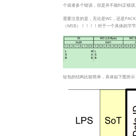
USB2.0 Repea
个或者多个错误，但是并不能纠正错误
1.6x1.6QFN12-
1.6x1.6Pin-to-
需要注意的是，无论是WC，还是PACKE
PinLT8311X1 
（MSB）！！！！对于一个具体的字
1.AC loss - due
capacitive loa
will affects th
2.DC loss -...
阅读更多
短包的结构比较简单，具体如下图所示
Lontium
27
MIPI/LVDS/T
Converter/R
6 月
选型表