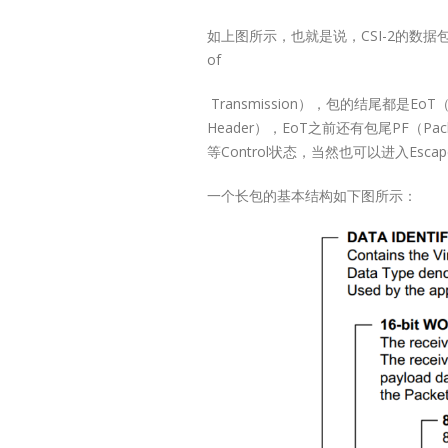
Produc
如上图所示，也就是说，CSI-2的数据
of
Selecti
Transmission），包的结尾都是EoT（
Header），EoT之前还有包尾PF（Pa
USB2.0 Exten
等Control状态，当然也可以进入Esca
QLT8312LT831
ChipModeSupp
一个长包的基本结构如下图所示：
ChipModeSupp
4x4QFN20-4x
7.5x7.5TSSOP
The extended 
is for referenc
that is affecte
cable.
Technic