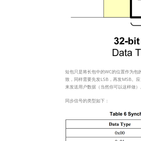
MIPI/L
Conver
Produc
Selecti
短包只是将长包中的WC的位置作为包
LT8918LT891
致，同样需要先发LSB，再发MSB
DLT9211CLT92
来发送用户数据（当然你可以这样做）
PHY 1.11.5Gb
PHY 1.11.5Gbp
同步信号的类型如下：
7.5x7.5QFN64-
7.5x7.5QFN64-
7.5x7.5QFN64-
7.5x7.5QFN64-
7.5x7.5QFN76-