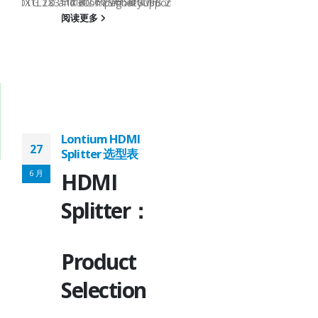
Enhanced VersionMP
B 2.0, OTG 2.0 and BC 1.2Signal SupportHS, FS, LSHS, FS, LSFu
T8311X1LT8311X3CompatibilityUSB 2.0, OTG 2.0 and BC 1.2USB 2.
USB2.0 RepeaterLT831
阅读更多
1.6x1.6QFN12-
1.6x1.6Pin-to-
:
PinLT8311X1 Note:
1.AC loss - due to
ch
capacitive load which
es.
will affects the edges.
2.DC loss -...
Lontium HDMI
阅读更多
27
Splitter 选型表
6 月
HDMI
Splitter：
Product
Lontium
27
MIPI/LVDS/TTL
Selection
ater
Converter/Repeate
6 月
选型表