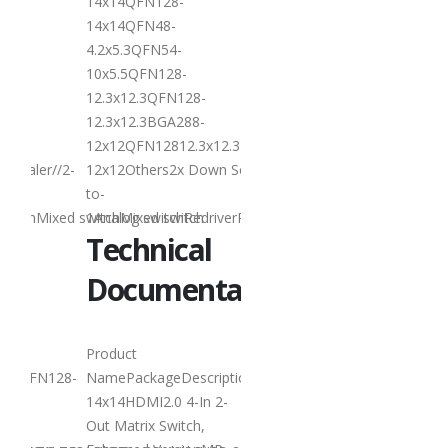
14x14QFN128-
阅读更多
14x14QFN48-
4.2x5.3QFN54-
10x5.5QFN128-
12.3x12.3QFN128-
12.3x12.3BGA288-
12x12QFN12812.3x12.3BGA288-
 Scaler//2-
12x12Others2x Down Scaler2x Down Scaler2x Down Sca
0
Lontium USB2.0
27
to-
Repeater 选型表
switchMixed switchMixed switch
1Analog switchRedriverRetimerMixed switchMixed swit
6 月
USB2.0
Technical
r：
Repeater：
Documentation
Product
Product
Selection
UXE
QFN128-
NamePackageDescriptionStatusDownload
LT8642UXE
Q
14x14HDMI2.0 4-In 2-
Out Matrix Switch,