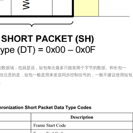
VDS/TTL
MIPI/LVD
HDMI 1-IN 2-
OUT SplitterHDMI 1-
ter/Repeater：
Converte
IN 4-
OUT SplitterLT86102SXELT86102UXLT86102UXELT
YUV4204K60Hz4K60Hz4K@30Hz4K@60Hz-
t
Product
YUV4204K60HzHDCPHDCP1.4×HDCP2.3/2.2/1.4HDCP
on
Selection
12x12TQFP100-
14x14QFN76-
9x9LQFP128-
的数据域，也就是说，短包每次最多只能发两个字节的数据。和长包一
8LLT89101LT89101LLT9211_U5LT2911R-
LT8918LT8918LLT
14x20QFN128-
。应当注意的是，短包一般是用来发送同步控制信号的，一般不建议使用短包
11DRXPorts12112221LVDSPixel Clock×148.5MHz Max148.5MHz Max×
DLT9211CLT9211DR
14x14Others/no XTAL//no XTAL
。
ps MaxD-
PHY 1.11.5Gbps M
Note: All HDMI outputs
s Max1.8Gbps Max×1.8Gbps Max1.8Gbps Max2.5Gbps Max×Lanes/Port
PHY 1.11.5Gbps Ma
can be displayed at the
7.5x7.5QFN64-
same time with the
7.5x7.5QFN64-
same resolution...
7.5x7.5QFN64-
阅读更多
7.5x7.5QFN64-
7.5x7.5QFN76-