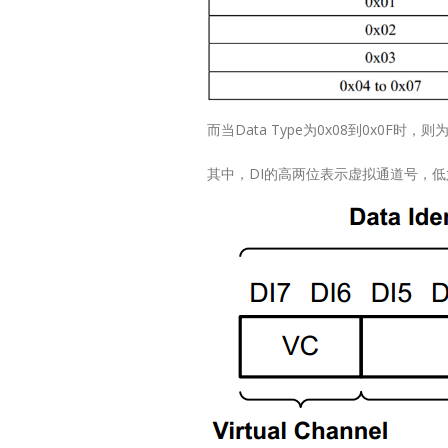
9X9QFN64-
7.5x7.5QFN64-
7.5x7.5Applic
Q100 Grade 3I
Q100 Grade 2
Q100Grade 2
而当Data Type为0x08到0x0F时，则为
Techni
其中，DI的高两位表示虚拟通道号，低六
Docum
Product
NamePackageD
7.5x7.5MIPI DS
TransmitterM
7.5x7.5Dual-Po
LVDS...
阅读更多