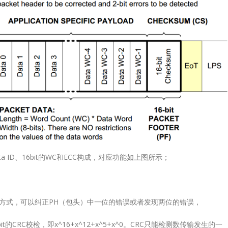
14x14QFN128-
阅读更多
14x14QFN48-
4.2x5.3QFN54-
10x5.5QFN128-
12.3x12.3QFN128-
12.3x12.3BGA288-
12x12QFN12812.3x12.3BGA288-
12x12Others2x Down Scaler2x Down Scaler2x Down
B2.0
Lontium USB2.
27
to-
选型表
Repeater 选型表
1Analog switchRedriverRetimerMixed switchMixed 
6 月
USB2.0
Technical
ter：
Repeate
Documentation
 ID、16bit的WC和ECC构成，对应功能如上图所示；
t
Product
Product
on
Selection
NamePackageDescriptionStatusDownload
LT8642
ode的方式，可以纠正PH（包头）中一位的错误或者发现两位的错误，
14x14HDMI2.0 4-In 2-
Out Matrix Switch,
bit的CRC校检，即x^16+x^12+x^5+x^0。CRC只能检测数传输发生的一