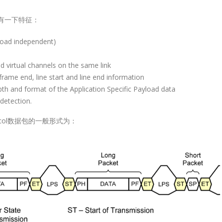
ol主要有一下特征：
yload independent)
ed virtual channels on the same link
frame end, line start and line end information
epth and format of the Application Specific Payload data
detection.
Protocol数据包的一般形式为：
2.0
Lontium HDMI/DP
Lontium USB2.0
27
27
选型表
Matrix/Crosspoint 选
Extender 选型表
型表
6 月
6 月
USB2.0
HDMI/DP
der：
Extende
Matrix/Crosspoint：