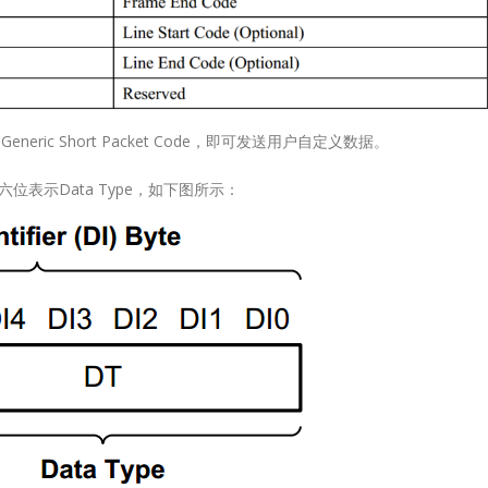
9X9QFN64-
7.5x7.5QFN64-
ationTTL to MIPILVDS to MIPIMIPI/LVDS RepeaterMIPI to LVDSMixed
7.5x7.5Applicatio
ntegrated DDRForRotation/FRCAEC-
Q100 Grade 3Inte
AEC-
Q100 Grade 2AEC-
Lontium HDMI/DP
27
Q100Grade 2
Switch 选型表
Generic Short Packet Code，即可发送用户自定义数据。
cal
Technica
6 月
HDMI/DP
位表示Data Type，如下图所示：
entation
Documen
Switch：
Product
Product
escriptionStatusDownload
LT8918
QFN64-
NamePackageDescr
I/CSI-2
Selection
7.5x7.5MIPI DSI/CS
P
LT8918L
QFN64-
TransmitterMP
LT8
rt
7.5x7.5Dual-Port
LVDS...
4-IN 1-OUT Switch3-
阅读更多
IN 1-OUT Switch2-IN 1-
OUT SwitchLT8641SXELT8641UXLT8641UXELT7641U