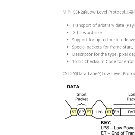
MIPI CSI-2的Low Level Protoc
Transport of arbitrary data (Pa
8-bit word size
Support for up to four interleav
Special packets for frame start, 
Descriptor for the type, pixel d
16-bit Checksum Code for error 
CSI-2的Data Lane的Low Level 
Lontium USB
27
Extender 
6 月
USB2.0
Exten