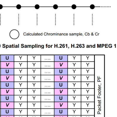
Enhanced VersionMP
terLT8311X1LT8311X3CompatibilityUSB 2.0, OTG 2.0 and BC 1.2US
USB2.0 RepeaterL
阅读更多
1.6x1.6QFN12-
1.6x1.6Pin-to-
Note:
PinLT8311X1 Note
 to
1.AC loss - due to
d which
capacitive load whi
e edges.
will affects the edg
2.DC loss -...
Lontium HDMI
阅读更多
27
Splitter 选型表
6 月
HDMI
Splitter：
Product
Lontium
27
TL
MIPI/LVDS/TTL
Selection
epeater
Converter/Repe
6 月
选型表