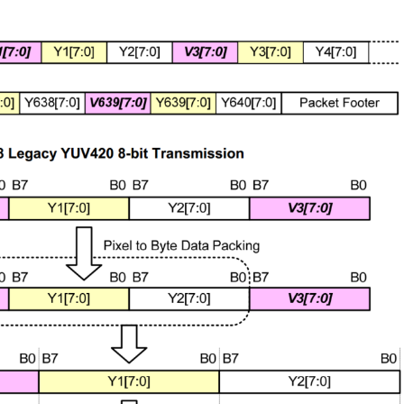
t
Product
Product
on
Selection
Selection
derLT8311XE-
USB2.0 ExtenderL
HDMI MatrixCrosspoint SwitchMixed SwitchLT8
1SXLT8311EXSingle-
QLT8312LT8311SX
PHYHDMI2.0 +4Port MIPIHDMI2.0 +4/2-
ort√√××CableEthernet/USBEthernet/USB××Distance10m10m××Dual-
ChipModeSupport√
Port MIPIHDMI2.1 +4Port MIPIHDCPHDCP2.3/2.2/1.
ort√√√√CableEthernet/USB CableEthernet/USB CableEthernet/USB
ChipModeSupport√
×HDCP2.3/1.4/1.3HDCP2.3/1.4/1.3HDCP2.3/1.4/1.3
4QFN64-
4x4QFN20-4x4QFN
×√√√√Integrated MCU√√√××/
20 Note:
7.5x7.5TSSOP20 N
×√√√√Audio Input√√√××/
distance
The extended dist
×I2S/TDM/SPDIFIN/OUT comboI2S/TDM/SPDIFIN/
e only,
is for reference onl
×ARC/eARCARCARCARC××/
d by
that is affected by
×ARC/eARCARC/eARCARC/eARCARC/eARCPackage
cable.
al...
14x14QFN128-
Technical.
14x14BGA288-
12x12TQFP100-