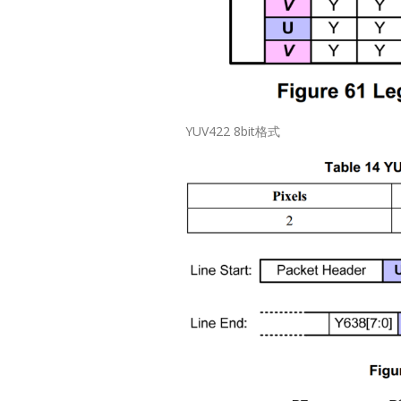
MIPI/L
Conver
Produc
YUV422 8bit格式
Selecti
LT8918LT891
DLT9211CLT92
PHY 1.11.5Gb
PHY 1.11.5Gbp
7.5x7.5QFN64-
7.5x7.5QFN64-
7.5x7.5QFN64-
7.5x7.5QFN64-
7.5x7.5QFN76-