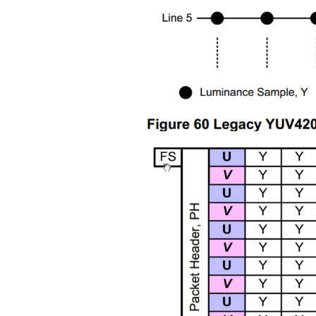
USB2.0 Repea
1.6x1.6QFN12-
1.6x1.6Pin-to-
PinLT8311X1 
1.AC loss - due
capacitive loa
will affects th
2.DC loss -...
阅读更多
Lontium
27
MIPI/LVDS/T
Converter/R
6 月
选型表