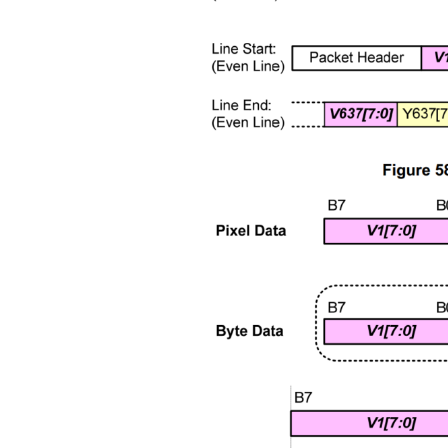
Produc
Selecti
USB2.0 Exten
QLT8312LT831
ChipModeSupp
ChipModeSupp
4x4QFN20-4x
7.5x7.5TSSOP
The extended 
is for referenc
that is affecte
cable.
Technic