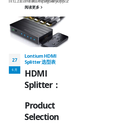
Enhanced VersionMP
B 2.0, OTG 2.0 and BC 1.2Signal SupportHS, FS, LSHS, FS, LSFu
T8311X1LT8311X3CompatibilityUSB 2.0, OTG 2.0 and BC 1.2USB 2.
USB2.0 RepeaterLT831
阅读更多
1.6x1.6QFN12-
1.6x1.6Pin-to-
:
PinLT8311X1 Note:
1.AC loss - due to
ch
capacitive load which
es.
will affects the edges.
2.DC loss -...
Lontium HDMI
阅读更多
27
Splitter 选型表
6 月
HDMI
Splitter：
Product
Lontium
27
MIPI/LVDS/TTL
Selection
ater
Converter/Repeate
6 月
选型表