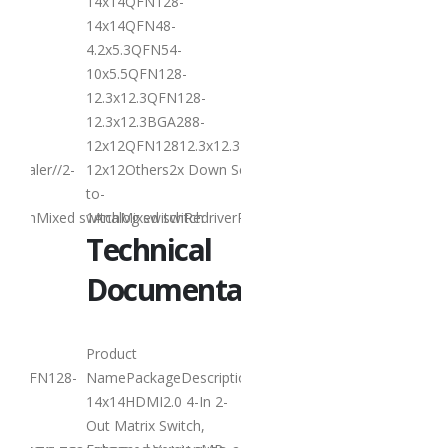
14x14QFN128-
阅读更多
14x14QFN48-
4.2x5.3QFN54-
10x5.5QFN128-
12.3x12.3QFN128-
12.3x12.3BGA288-
12x12QFN12812.3x12.3BGA288-
 Scaler//2-
12x12Others2x Down Scaler2x Down Scaler2x Down Sca
0
Lontium USB2.0
27
to-
Repeater 选型表
switchMixed switchMixed switch
1Analog switchRedriverRetimerMixed switchMixed swit
6 月
USB2.0
Technical
r：
Repeater：
Documentation
Product
Product
Selection
UXE
QFN128-
NamePackageDescriptionStatusDownload
LT8642UXE
Q
14x14HDMI2.0 4-In 2-
Out Matrix Switch,