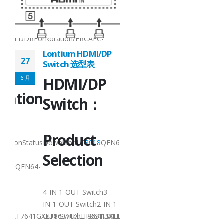
9X9QFN64-
7.5x7.5QFN64-
Converter/RepeaterMixedConverter/RepeaterMixedConverter/Repeate
nTTL to MIPILVDS to MIPIMIPI/LVDS RepeaterMIPI to LVDSMixedConv
7.5x7.5ApplicationTTL
grated DDRForRotation/FRCAEC-
Q100 Grade 3Integrat
Q100 Grade 2AEC-
Lontium HDMI/DP
27
Q100Grade 2
Switch 选型表
l
Technical
6 月
HDMI/DP
tation
Documenta
Switch：
Product
Product
iptionStatusDownload
LT8918
QFN64-
NamePackageDescript
I-2
Selection
7.5x7.5MIPI DSI/CSI-2
918L
QFN64-
TransmitterMP
LT8918
7.5x7.5Dual-Port
LVDS...
4-IN 1-OUT Switch3-
阅读更多
IN 1-OUT Switch2-IN 1-
XLT7641GXLT8631UXLT8631UXELT7621UXLT7621GXVersion4 x HDMI1.
OUT SwitchLT8641SXELT8641UXLT8641UXELT7641UXLT7