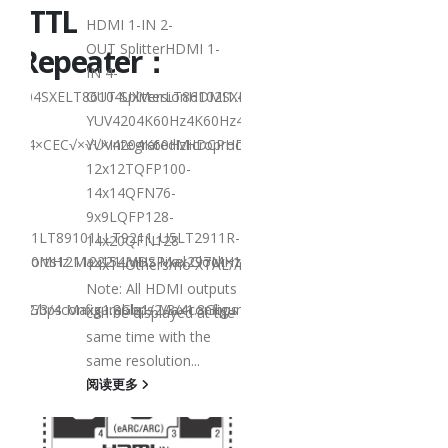
S/TTL
MIPI/LVDS
HDMI 1-IN 2-
OUT SplitterHDMI 1-
r/Repeater：
Converter
IN 4-
86104SXELT86104UXVersionHDMI1.4HDMI2.0HDMI2.0HDMI1.4HDMI2.
OUT SplitterLT86102SXELT86102UXLT86102UXELT8610
YUV4204K60Hz4K60Hz4K@30Hz4K@60Hz-
Product
1.4×CEC√×√√×IntegratedMicroprocessor××√××Audio Output××I2S
YUV4204K60HzHDCPHDCP1.4×HDCP2.3/2.2/1.4HDCP1.4
Selection
12x12TQFP100-
14x14QFN76-
9x9LQFP128-
89101LT89101LLT9211_U5LT2911R-
LT8918LT8918LLT891
14x20QFN128-
200MHz Max154MHz Max297MHz Max×MIPIVersion××1.8Gbps Max1.8G
XPorts12112221LVDSPixel Clock×148.5MHz Max148.5MHz Max×200M
DLT9211CLT9211DRXPor
14x14Others/no XTAL//no XTAL
axD-
PHY 1.11.5Gbps MaxD-
Note: All HDMI outputs
1/2/3/4configurable1/2/3/4configurable1/2/3/4configurable×1/2/
x1.8Gbps Max×1.8Gbps Max1.8Gbps Max2.5Gbps Max×Lanes/Port1/2/
PHY 1.11.5Gbps Max1.
can be displayed at the
7.5x7.5QFN64-
same time with the
7.5x7.5QFN64-
same resolution...
7.5x7.5QFN64-
阅读更多
7.5x7.5QFN64-
7.5x7.5QFN76-