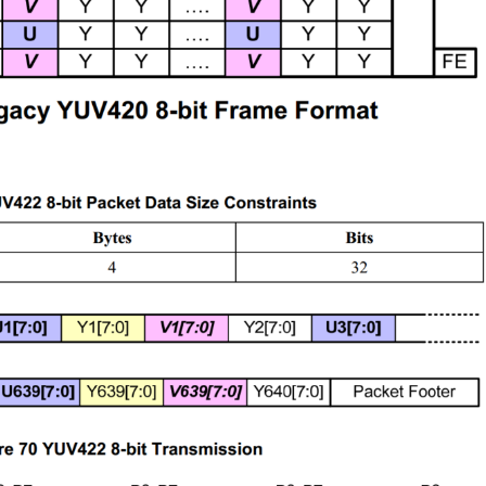
VDS/TTL
MIPI/LVD
HDMI 1-IN 2-
OUT SplitterHDMI 1-
ter/Repeater：
Converte
IN 4-
OUT SplitterLT86102SXELT86102UXLT86102UXELT
YUV4204K60Hz4K60Hz4K@30Hz4K@60Hz-
t
Product
YUV4204K60HzHDCPHDCP1.4×HDCP2.3/2.2/1.4HDCP
on
Selection
12x12TQFP100-
14x14QFN76-
9x9LQFP128-
8LLT89101LT89101LLT9211_U5LT2911R-
LT8918LT8918LLT
14x20QFN128-
11DRXPorts12112221LVDSPixel Clock×148.5MHz Max148.5MHz Max×
DLT9211CLT9211DR
14x14Others/no XTAL//no XTAL
ps MaxD-
PHY 1.11.5Gbps M
Note: All HDMI outputs
s Max1.8Gbps Max×1.8Gbps Max1.8Gbps Max2.5Gbps Max×Lanes/Port
PHY 1.11.5Gbps Ma
can be displayed at the
7.5x7.5QFN64-
same time with the
7.5x7.5QFN64-
same resolution...
7.5x7.5QFN64-
阅读更多
7.5x7.5QFN64-
7.5x7.5QFN76-