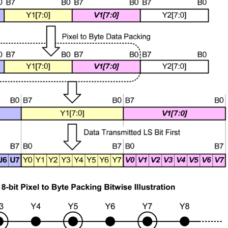
9X9QFN64-
7.5x7.5QFN64-
ationTTL to MIPILVDS to MIPIMIPI/LVDS RepeaterMIPI to LVDSMixed
7.5x7.5Applicatio
ntegrated DDRForRotation/FRCAEC-
Q100 Grade 3Inte
AEC-
Q100 Grade 2AEC-
Lontium HDMI/DP
27
Q100Grade 2
Switch 选型表
cal
Technica
6 月
HDMI/DP
entation
Documen
Switch：
Product
Product
escriptionStatusDownload
LT8918
QFN64-
NamePackageDescr
I/CSI-2
Selection
7.5x7.5MIPI DSI/CS
P
LT8918L
QFN64-
TransmitterMP
LT8
rt
7.5x7.5Dual-Port
LVDS...
4-IN 1-OUT Switch3-
阅读更多
IN 1-OUT Switch2-IN 1-
OUT SwitchLT8641SXELT8641UXLT8641UXELT7641U