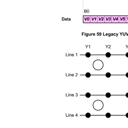
阅读更多
Lontium US
27
Repeater 
6 月
USB2.0
Repea
Produc
Selecti