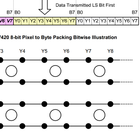
14x14QFN128-
阅读更多
14x14QFN48-
4.2x5.3QFN54-
10x5.5QFN128-
12.3x12.3QFN128-
12.3x12.3BGA288-
12x12QFN12812.3x12.3BGA288-
12x12Others2x Down Scaler2x Down Scaler2x Down
B2.0
Lontium USB2.
27
to-
选型表
Repeater 选型表
1Analog switchRedriverRetimerMixed switchMixed 
6 月
USB2.0
Technical
ter：
Repeate
Documentation
t
Product
Product
on
Selection
NamePackageDescriptionStatusDownload
LT8642
14x14HDMI2.0 4-In 2-
Out Matrix Switch,