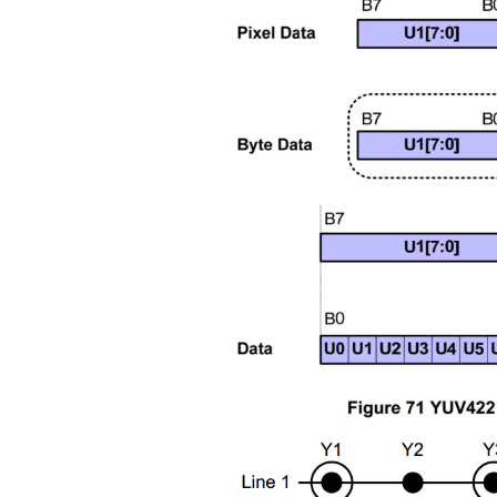
9X9QFN64-
7.5x7.5QFN64-
7.5x7.5Applic
Q100 Grade 3I
Q100 Grade 2
Q100Grade 2
Techni
Docum
Product
NamePackageD
7.5x7.5MIPI DS
TransmitterM
7.5x7.5Dual-Po
LVDS...
阅读更多