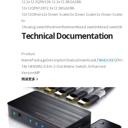
12.3x12.3QFN128-12.3x12.3BGA288-
12x12QFN12812.3x12.3BGA288-
12x12Others2x Down Scaler2x Down Scaler2x Down Scaler//2
to-
1Analog switchRedriverRetimerMixed switchMixed switchMixe
Technical Documentation
Product
NamePackageDescriptionStatusDownload
LT8642UXE
QFN128-
2
14x14HDMI2.0 4-In 2-Out Matrix Switch, Enhanced
VersionMP
6
阅读更多
on ①×√ExtenderFPC Cable30cm60cmUSB Cable3m4mPackageQFN12-
0, OTG 2.0 and BC 1.2USB 2.0, OTG 2.0 and BC 1.2Signal SupportHS, F
 -
C