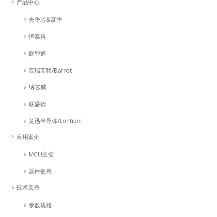
产品中心
光华芯&菉华
恒泰科
欧智通
百瑞互联/Barrot
纳芯威
联盛德
龙迅半导体/Lontium
应用案例
MCU主控
器件使用
技术支持
参数规格