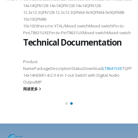
14x14QFN128-14x14QFN128-14x14QFN128-
12.3x12.3QFN128-12.3x12.3QFN64-9x9QFN64-9x9QFN88-
10x10QFN88-
10x10Others/no XTAL/Mixed switchMixed switchPin-to-
PinLT8631UXEPin-to-PinT8631UXMixed switchMixed switch
Technical Documentation
Product
NamePackageDescriptionStatusDownload
LT8641SXE
TQFP100
14x14HDMI1.4/2.0 4-in 1-out Switch with Digital Audio
OutputMP
阅读更多