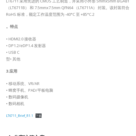
LT6711 采用先进的 CMOS 工艺制造，并采用小外形 5mmx5mm BGA81
（LT6711B） 和 7.5mmx7.5mm QFN64 （LT6711A） 封装。该封装符合
RoHS 标准，额定工作温度范围为 -40°C 至 +85°C.2
。特点
• HDMI2.0 接收器
• DP1.2/eDP1.4 发射器
• USB C
型• 其他
3.应用
• 移动系统、VR/AR
• 蜂窝手机、PAD/平板电脑
• 数码摄像机
• 数码相机
LT6711_Brief_R1.1
下载