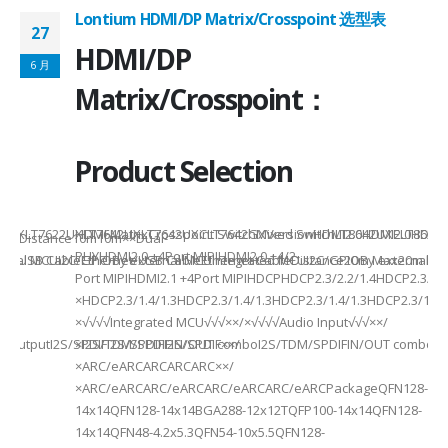
Lontium HDMI/DP Matrix/Crosspoint 选型表
27
2
HDMI/DP
6 月
6
Matrix/Crosspoint：
Product Selection
941UXLT7622UXLT7642UXLT7642UXCLT7642GXVersionHDMI2.0HDMI2.0HDMI2.
HDMI MatrixCrosspoint SwitchMixed SwitchLT8642UXELT86
B××Distance10m10m××Dual-
PHYHDMI2.0 +4Port MIPIHDMI2.0 +4/2-
rnal MCUI2C/GPIOBy external MCUIntegrated MCUI2C/GPIOBy external 
et/USB CableEthernet/USB CableEthernet CableDistance20m Max20m M
Port MIPIHDMI2.1 +4Port MIPIHDCPHDCP2.3/2.2/1.4HDCP2.3/2.2
ded
×HDCP2.3/1.4/1.3HDCP2.3/1.4/1.3HDCP2.3/1.4/1.3HDCP2.3/1.4/
×√√√√Integrated MCU√√√××/×√√√√Audio Input√√√××/
utputI2S/SPDIFI2S/SPDIFI2S/SPDIF××/
×I2S/TDM/SPDIFIN/OUT comboI2S/TDM/SPDIFIN/OUT comboI2S
×ARC/eARCARCARCARC××/
×ARC/eARCARC/eARCARC/eARCARC/eARCPackageQFN128-
14x14QFN128-14x14BGA288-12x12TQFP100-14x14QFN128-
14x14QFN48-4.2x5.3QFN54-10x5.5QFN128-