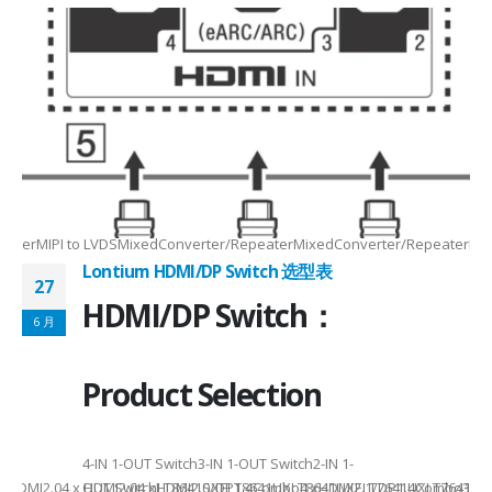
Max2.5Gbps MaxLanes/Port××1/2/3/4configurable1/2/3/4configurable1
8.5MHz Max148.5MHz Max×200MHz Max154MHz Max297MHz Max×MIPIVersion
2/3/48lane for CSI×TTL××××24bit RGBBT656/BT112024bit RGBBT656/BT112
ax2.5Gbps Max×Lanes/Port1/2/3/4configurable1/2/3/4configurable1/2/3
-
RepeaterMIPI to LVDSMixedConverter/RepeaterMixedConverter/RepeaterMi
Lontium HDMI/DP Switch 选型表
27
HDMI/DP Switch：
6 月
Product Selection
4-
4-IN 1-OUT Switch3-IN 1-OUT Switch2-IN 1-
DMI2.04 x HDMI2.04 xHDMI2.0/DP1.4Combo4 xHDMI2.1/DP1.4Combo3 x HDM
OUT SwitchLT8641SXELT8641UXLT8641UXELT7641UXLT7641GXLT