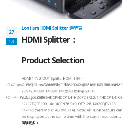
Lontium HDMI Splitter 选型表
27
HDMI Splitter：
6 月
Product Selection
HDMI 1-IN 2-OUT SplitterHDMI 1-IN 4-
a Rate3.4Gbps/lane6Gbps/lane6Gbps/lane3.4Gbps/lane6Gbps/laneMax 
OUT SplitterLT86102SXELT86102UXLT86102UXELT86104SXELT
 选型
2
YUV4204K60Hz4K60Hz4K@30Hz4K@60Hz-
F××ARC××√××PackageLQFP80-
YUV4204K60HzHDCPHDCP1.4×HDCP2.3/2.2/1.4HDCP1.4×CEC√×√
6
12x12TQFP100-14x14QFN76-9x9LQFP128-14x20QFN128-
14x14Others/no XTAL//no XTAL Note: All HDMI outputs can
be displayed at the same time with the same resolution...
阅读更多