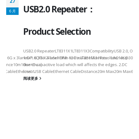
27
USB2.0 Repeater：
6 月
Product Selection
USB2.0 RepeaterLT8311X1LT8311X3CompatibilityUSB 2.0, OTG
eHDMI: 6G x 3laneDP: 8.1G x 4laneHDMI: 12G x 4laneMax Resolution4K
1.6x1.6QFN12-1.6x1.6Pin-to-PinLT8311X1 Note: 1.AC loss -
istance10m10m××Dual-
due to capacitive load which will affects the edges. 2.DC
SB CableEthernet/USB CableEthernet CableDistance20m Max20m Max60m
loss -...
阅读更多