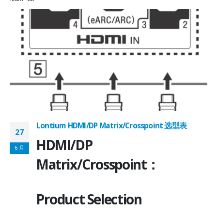
Lontium HDMI/DP Matrix/Crosspoint 选型表
27
2
HDMI/DP
6 月
6
Matrix/Crosspoint：
Product Selection