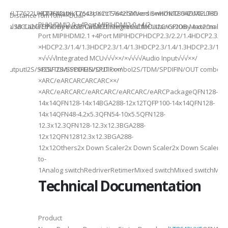
941UXLT7622UXLT7642UXLT7642UXCLT7642GXVersionHDMI2.0HDMI2.0HDMI2.
HDMI MatrixCrosspoint SwitchMixed SwitchLT8642UXELT86
B××Distance10m10m××Dual-
PHYHDMI2.0 +4Port MIPIHDMI2.0 +4/2-
rnal MCUI2C/GPIOBy external MCUIntegrated MCUI2C/GPIOBy external 
et/USB CableEthernet/USB CableEthernet CableDistance20m Max20m M
Port MIPIHDMI2.1 +4Port MIPIHDCPHDCP2.3/2.2/1.4HDCP2.3/2.2
ded
×HDCP2.3/1.4/1.3HDCP2.3/1.4/1.3HDCP2.3/1.4/1.3HDCP2.3/1.4/
×√√√√Integrated MCU√√√××/×√√√√Audio Input√√√××/
utputI2S/SPDIFI2S/SPDIFI2S/SPDIF××/
×I2S/TDM/SPDIFIN/OUT comboI2S/TDM/SPDIFIN/OUT comboI2S
×ARC/eARCARCARCARC××/
×ARC/eARCARC/eARCARC/eARCARC/eARCPackageQFN128-
14x14QFN128-14x14BGA288-12x12TQFP100-14x14QFN128-
14x14QFN48-4.2x5.3QFN54-10x5.5QFN128-
12.3x12.3QFN128-12.3x12.3BGA288-
12x12QFN12812.3x12.3BGA288-
12x12Others2x Down Scaler2x Down Scaler2x Down Scaler//2
to-
1Analog switchRedriverRetimerMixed switchMixed switchMixe
Technical Documentation
Product