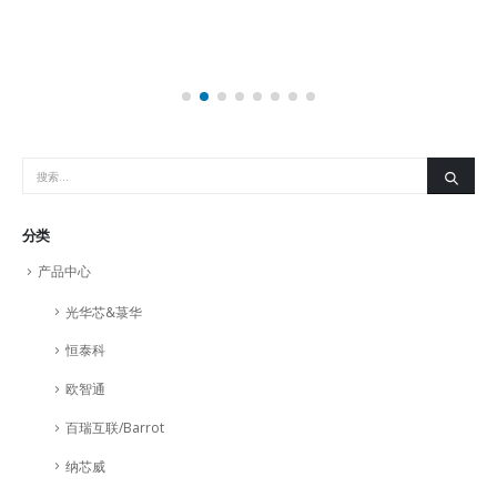
分类
产品中心
光华芯&菉华
恒泰科
欧智通
百瑞互联/Barrot
纳芯威