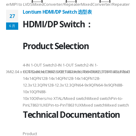
RepeaterMIPI to LVDSMixedConverter/RepeaterMixedConverter/RepeaterMi
Lontium HDMI/DP Switch 选型表
27
HDMI/DP Switch：
6 月
Product Selection
4-
4-IN 1-OUT Switch3-IN 1-OUT Switch2-IN 1-
DMI2.04 x HDMI2.04 xHDMI2.0/DP1.4Combo4 xHDMI2.1/DP1.4Combo3 x HDM
OUT SwitchLT8641SXELT8641UXLT8641UXELT7641UXLT7641GXLT
14x14QFN128-14x14QFN128-14x14QFN128-
12.3x12.3QFN128-12.3x12.3QFN64-9x9QFN64-9x9QFN88-
10x10QFN88-
10x10Others/no XTAL/Mixed switchMixed switchPin-to-
PinLT8631UXEPin-to-PinT8631UXMixed switchMixed switch
Technical Documentation
Product