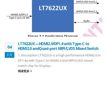
LT7622UX —HDMI2.0/DP1.4 with Type-C to
04
HDMI2.0 andQuad-port MIPI/LVDS Mixed Switch
9 月
1. Description LT7622UX is a high performance HDMI2.0 or
DP1.4a with Type-C to HDMI2.0 and MIPI/LVDS mixed
switch chip for Display...
阅读更多