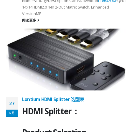
NamePackageDescriptionStatusDownload
LT8642UXE
QFN128-
2
14x14HDMI2.0 4-In 2-Out Matrix Switch, Enhanced
VersionMP
6
阅读更多
on ①×√ExtenderFPC Cable30cm60cmUSB Cable3m4mPackageQFN12-
0, OTG 2.0 and BC 1.2USB 2.0, OTG 2.0 and BC 1.2Signal SupportHS, F
 -
C
Lontium HDMI Splitter 选型表
27
HDMI Splitter：
6 月