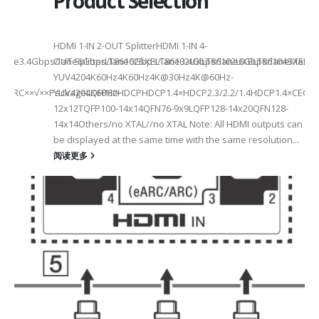
Product Selection
HDMI 1-IN 2-OUT SplitterHDMI 1-IN 4-
a Rate3.4Gbps/lane6Gbps/lane6Gbps/lane3.4Gbps/lane6Gbps/laneMax 
OUT SplitterLT86102SXELT86102UXLT86102UXELT86104SXELT
 选型
2
YUV4204K60Hz4K60Hz4K@30Hz4K@60Hz-
F××ARC××√××PackageLQFP80-
YUV4204K60HzHDCPHDCP1.4×HDCP2.3/2.2/1.4HDCP1.4×CEC√×√
6
12x12TQFP100-14x14QFN76-9x9LQFP128-14x20QFN128-
14x14Others/no XTAL//no XTAL Note: All HDMI outputs can
be displayed at the same time with the same resolution...
阅读更多
Max2.5Gbps MaxLanes/Port××1/2/3/4configurable1/2/3/4configurable1
8.5MHz Max148.5MHz Max×200MHz Max154MHz Max297MHz Max×MIPIVersion
2/3/48lane for CSI×TTL××××24bit RGBBT656/BT112024bit RGBBT656/BT112
ax2.5Gbps Max×Lanes/Port1/2/3/4configurable1/2/3/4configurable1/2/3
-