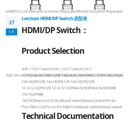
RepeaterMIPI to LVDSMixedConverter/RepeaterMixedConverter/RepeaterMi
Lontium HDMI/DP Switch 选型表
27
HDMI/DP Switch：
6 月
Product Selection
4-
4-IN 1-OUT Switch3-IN 1-OUT Switch2-IN 1-
DMI2.04 x HDMI2.04 xHDMI2.0/DP1.4Combo4 xHDMI2.1/DP1.4Combo3 x HDM
OUT SwitchLT8641SXELT8641UXLT8641UXELT7641UXLT7641GXLT
14x14QFN128-14x14QFN128-14x14QFN128-
12.3x12.3QFN128-12.3x12.3QFN64-9x9QFN64-9x9QFN88-
10x10QFN88-
10x10Others/no XTAL/Mixed switchMixed switchPin-to-
PinLT8631UXEPin-to-PinT8631UXMixed switchMixed switch
Technical Documentation