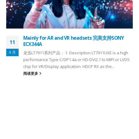
Mainly for AR and VR headsets 完美支持SONY
11
ECX344A
4 月
龙迅LT7911系列产品： 1. Description LT7911UXE is a high
performance Type-C/DP1.4a or HD-DVI2.1 to MIPI or LVDS
chip for VR/Display application. HDCP RX as the...
阅读更多