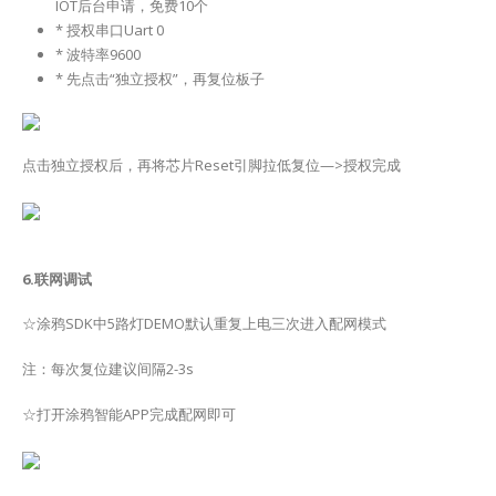
IOT后台申请，免费10个
* 授权串口Uart 0
* 波特率9600
* 先点击“独立授权”，再复位板子
点击独立授权后，再将芯片Reset引脚拉低复位—>授权完成
6.联网调试
☆涂鸦SDK中5路灯DEMO默认重复上电三次进入配网模式
注：每次复位建议间隔2-3s
☆打开涂鸦智能APP完成配网即可