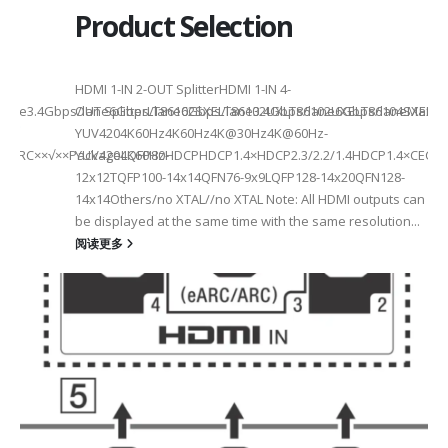
Product Selection
HDMI 1-IN 2-OUT SplitterHDMI 1-IN 4-
a Rate3.4Gbps/lane6Gbps/lane6Gbps/lane3.4Gbps/lane6Gbps/laneMax 
OUT SplitterLT86102SXELT86102UXLT86102UXELT86104SXELT
 选型
2
YUV4204K60Hz4K60Hz4K@30Hz4K@60Hz-
F××ARC××√××PackageLQFP80-
YUV4204K60HzHDCPHDCP1.4×HDCP2.3/2.2/1.4HDCP1.4×CEC√×√
6
12x12TQFP100-14x14QFN76-9x9LQFP128-14x20QFN128-
14x14Others/no XTAL//no XTAL Note: All HDMI outputs can
be displayed at the same time with the same resolution...
阅读更多
Max2.5Gbps MaxLanes/Port××1/2/3/4configurable1/2/3/4configurable1
8.5MHz Max148.5MHz Max×200MHz Max154MHz Max297MHz Max×MIPIVersion
2/3/48lane for CSI×TTL××××24bit RGBBT656/BT112024bit RGBBT656/BT112
ax2.5Gbps Max×Lanes/Port1/2/3/4configurable1/2/3/4configurable1/2/3
-