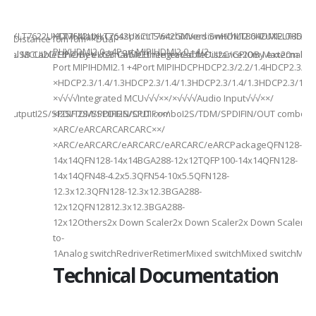
941UXLT7622UXLT7642UXLT7642UXCLT7642GXVersionHDMI2.0HDMI2.0HDMI2.
HDMI MatrixCrosspoint SwitchMixed SwitchLT8642UXELT86
B××Distance10m10m××Dual-
PHYHDMI2.0 +4Port MIPIHDMI2.0 +4/2-
rnal MCUI2C/GPIOBy external MCUIntegrated MCUI2C/GPIOBy external 
et/USB CableEthernet/USB CableEthernet CableDistance20m Max20m M
Port MIPIHDMI2.1 +4Port MIPIHDCPHDCP2.3/2.2/1.4HDCP2.3/2.2
ded
×HDCP2.3/1.4/1.3HDCP2.3/1.4/1.3HDCP2.3/1.4/1.3HDCP2.3/1.4/
×√√√√Integrated MCU√√√××/×√√√√Audio Input√√√××/
utputI2S/SPDIFI2S/SPDIFI2S/SPDIF××/
×I2S/TDM/SPDIFIN/OUT comboI2S/TDM/SPDIFIN/OUT comboI2S
×ARC/eARCARCARCARC××/
×ARC/eARCARC/eARCARC/eARCARC/eARCPackageQFN128-
14x14QFN128-14x14BGA288-12x12TQFP100-14x14QFN128-
14x14QFN48-4.2x5.3QFN54-10x5.5QFN128-
12.3x12.3QFN128-12.3x12.3BGA288-
12x12QFN12812.3x12.3BGA288-
12x12Others2x Down Scaler2x Down Scaler2x Down Scaler//2
to-
1Analog switchRedriverRetimerMixed switchMixed switchMixe
Technical Documentation