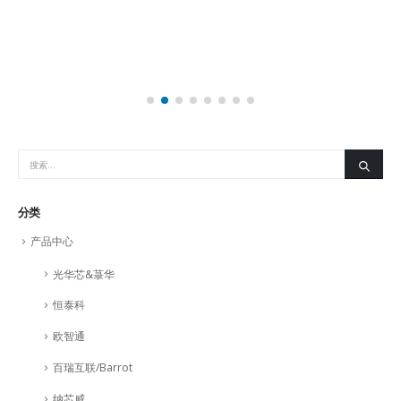
分类
产品中心
光华芯&菉华
恒泰科
欧智通
百瑞互联/Barrot
纳芯威