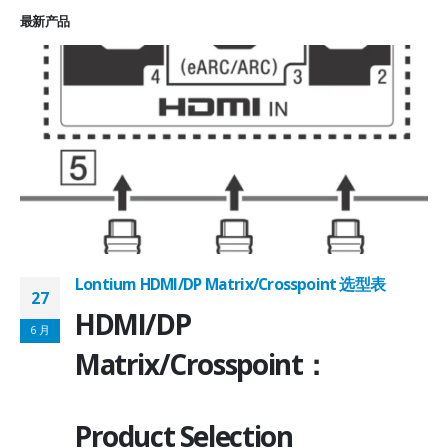
最新产品
Lontium HDMI/DP Matrix/Crosspoint 选型表
27
2
HDMI/DP
6 月
6
Matrix/Crosspoint：
Product Selection