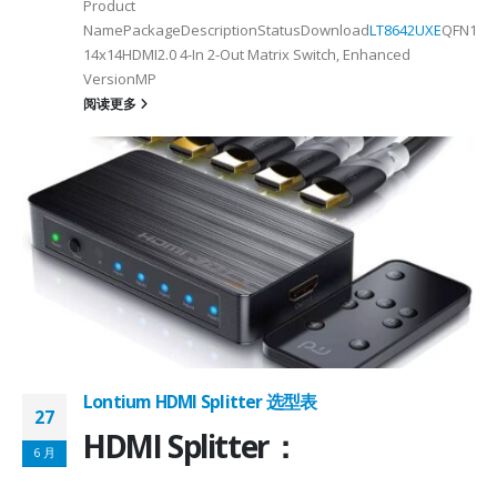
Product
NamePackageDescriptionStatusDownload
LT8642UXE
QFN128-
2
14x14HDMI2.0 4-In 2-Out Matrix Switch, Enhanced
VersionMP
6
阅读更多
on ①×√ExtenderFPC Cable30cm60cmUSB Cable3m4mPackageQFN12-
0, OTG 2.0 and BC 1.2USB 2.0, OTG 2.0 and BC 1.2Signal SupportHS, F
 -
C
Lontium HDMI Splitter 选型表
27
HDMI Splitter：
6 月