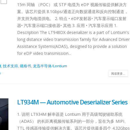
14x14QFN128-
阅读更多
15m 同轴 （POC） 或 STP 电缆为 eDP 视频传输提供解决方
14x14QFN48-
案。该芯片提供 8.1Gbps/通道正向数据通道和反向控制通道，
4.2x5.3QFN54-
并支持为电缆供电。 2. 特点 • eDP发射器• 汽车显示端口发射
10x5.5QFN128-
器• 汽车显示端口接收器• 其他 3. 应用 • 汽车显示应用 1.
12.3x12.3QFN128-
Description The LT948DX deserializer is a part of Lontium's
12.3x12.3BGA288-
long distance video transmission family for Advanced Driver
12x12QFN12812.3x12.3BGA288-
Assistance Systems(ADAS), designed to provide a solution
12x12Others2x Down Scaler2x Down Scaler2x Down
B2.0
Lontium USB2.
for eDP video transmission...
27
to-
选型表
Repeater 选型表
1Analog switchRedriverRetimerMixed switchMixed 
6 月
USB2.0
例
,
技术支持
,
规格书
,
龙迅半导体/Lontium
Technical
s
阅读更多...
ter：
Repeate
Documentation
t
Product
LT934M — Automotive Deserializer Series
Product
on
Selection
NamePackageDescriptionStatusDownload
LT8642
1. 说明 LT934M 解串器是 Lontium 用于高级驾驶辅助系统
14x14HDMI2.0 4-In 2-
（ADAS） 的长距离视频传输系列的一部分，旨在为多 MIPI、
Out Matrix Switch,
TTL 传感器传输提供解决方案。该芯片提供最多四个 4.32Gbps