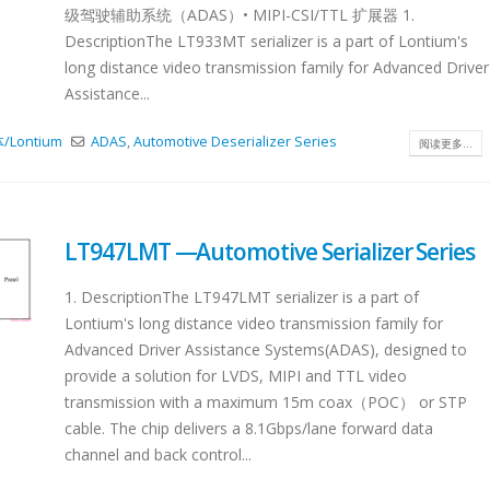
级驾驶辅助系统（ADAS）• MIPI-CSI/TTL 扩展器 1.
DescriptionThe LT933MT serializer is a part of Lontium's
long distance video transmission family for Advanced Driver
Assistance...
Lontium
ADAS
,
Automotive Deserializer Series
阅读更多...
LT947LMT —Automotive Serializer Series
1. DescriptionThe LT947LMT serializer is a part of
Lontium's long distance video transmission family for
Advanced Driver Assistance Systems(ADAS), designed to
provide a solution for LVDS, MIPI and TTL video
transmission with a maximum 15m coax（POC） or STP
cable. The chip delivers a 8.1Gbps/lane forward data
channel and back control...