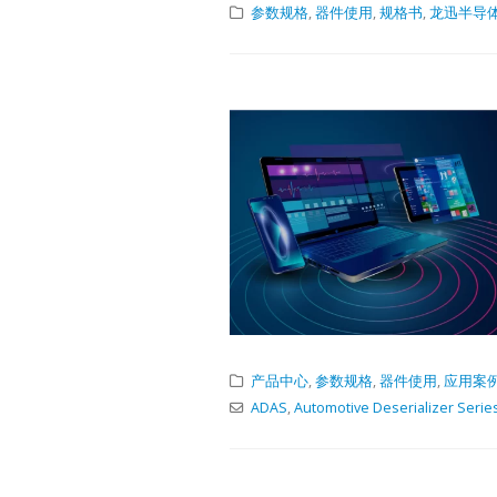
参数规格
,
器件使用
,
规格书
,
龙迅半导体/
Lontium USB
27
Extender 
产品中心
,
参数规格
,
器件使用
,
应用案
6 月
USB2.0
ADAS
,
Automotive Deserializer Serie
Exten