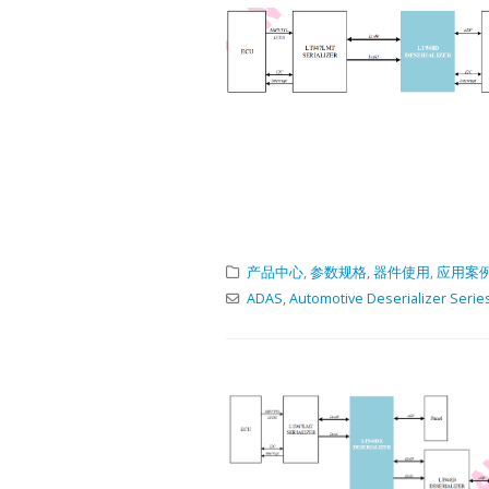
Produc
Selecti
USB2.0 Exten
QLT8312LT831
ChipModeSupp
ChipModeSupp
4x4QFN20-4x
产品中心
,
参数规格
,
器件使用
,
应用案
7.5x7.5TSSOP
ADAS
,
Automotive Deserializer Serie
The extended 
is for referenc
that is affecte
cable.
Technic