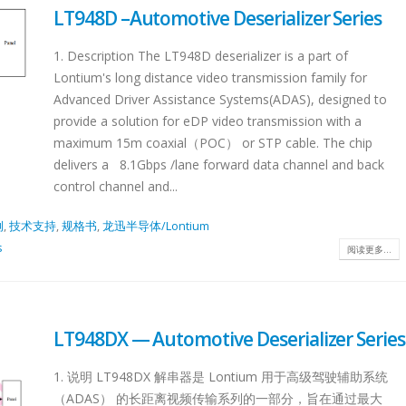
LT948D –Automotive Deserializer Series
t
Product
Product
1. Description The LT948D deserializer is a part of
on
Selection
Lontium's long distance video transmission family for
Selection
Advanced Driver Assistance Systems(ADAS), designed to
provide a solution for eDP video transmission with a
derLT8311XE-
USB2.0 ExtenderL
maximum 15m coaxial（POC） or STP cable. The chip
HDMI MatrixCrosspoint SwitchMixed SwitchLT8
1SXLT8311EXSingle-
QLT8312LT8311SX
delivers a 8.1Gbps /lane forward data channel and back
PHYHDMI2.0 +4Port MIPIHDMI2.0 +4/2-
ort√√××CableEthernet/USBEthernet/USB××Distance10m10m××Dual-
ChipModeSupport√
control channel and...
Port MIPIHDMI2.1 +4Port MIPIHDCPHDCP2.3/2.2/1.
ort√√√√CableEthernet/USB CableEthernet/USB CableEthernet/USB
ChipModeSupport√
×HDCP2.3/1.4/1.3HDCP2.3/1.4/1.3HDCP2.3/1.4/1.3
4QFN64-
4x4QFN20-4x4QFN
例
,
技术支持
,
规格书
,
龙迅半导体/Lontium
×√√√√Integrated MCU√√√××/
20 Note:
7.5x7.5TSSOP20 N
s
阅读更多...
×√√√√Audio Input√√√××/
distance
The extended dist
×I2S/TDM/SPDIFIN/OUT comboI2S/TDM/SPDIFIN/
e only,
is for reference onl
×ARC/eARCARCARCARC××/
d by
that is affected by
×ARC/eARCARC/eARCARC/eARCARC/eARCPackage
cable.
LT948DX — Automotive Deserializer Series
al...
14x14QFN128-
Technical.
14x14BGA288-
1. 说明 LT948DX 解串器是 Lontium 用于高级驾驶辅助系统
12x12TQFP100-
（ADAS） 的长距离视频传输系列的一部分，旨在通过最大