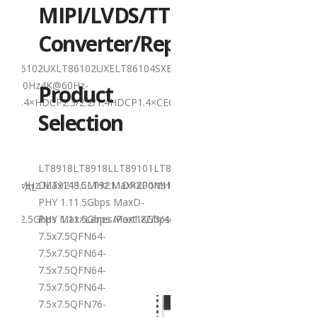
S/TTL
MIPI/LVDS
HDMI 1-IN 2-
OUT SplitterHDMI 1-
r/Repeater：
Converter
IN 4-
86104SXELT86104UXVersionHDMI1.4HDMI2.0HDMI2.0HDMI1.4HDMI2.
OUT SplitterLT86102SXELT86102UXLT86102UXELT8610
YUV4204K60Hz4K60Hz4K@30Hz4K@60Hz-
Product
1.4×CEC√×√√×IntegratedMicroprocessor××√××Audio Output××I2S
YUV4204K60HzHDCPHDCP1.4×HDCP2.3/2.2/1.4HDCP1.4
Selection
12x12TQFP100-
14x14QFN76-
9x9LQFP128-
89101LT89101LLT9211_U5LT2911R-
LT8918LT8918LLT891
14x20QFN128-
200MHz Max154MHz Max297MHz Max×MIPIVersion××1.8Gbps Max1.8G
XPorts12112221LVDSPixel Clock×148.5MHz Max148.5MHz Max×200M
DLT9211CLT9211DRXPor
14x14Others/no XTAL//no XTAL
axD-
PHY 1.11.5Gbps MaxD-
Note: All HDMI outputs
1/2/3/4configurable1/2/3/4configurable1/2/3/4configurable×1/2/
x1.8Gbps Max×1.8Gbps Max1.8Gbps Max2.5Gbps Max×Lanes/Port1/2/
PHY 1.11.5Gbps Max1.
can be displayed at the
7.5x7.5QFN64-
same time with the
7.5x7.5QFN64-
same resolution...
7.5x7.5QFN64-
阅读更多
7.5x7.5QFN64-
7.5x7.5QFN76-