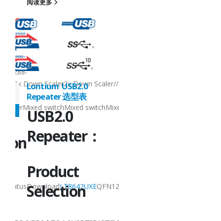
14x14QFN128-
阅读更多
14x14QFN48-
4.2x5.3QFN54-
10x5.5QFN128-
12.3x12.3QFN128-
12.3x12.3BGA288-
12x12QFN12812.3x12.3BGA288-
 Scaler//2-
12x12Others2x Down Scaler2x Down Scaler2x Down Sca
0
Lontium USB2.0
27
to-
Repeater 选型表
switchMixed switchMixed switch
1Analog switchRedriverRetimerMixed switchMixed swit
6 月
USB2.0
Technical
r：
Repeater：
Documentation
Product
Product
Selection
UXE
QFN128-
NamePackageDescriptionStatusDownload
LT8642UXE
Q
14x14HDMI2.0 4-In 2-
Out Matrix Switch,