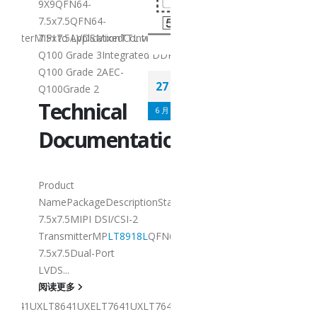
9X9QFN64-
7.5x7.5QFN64-
Converter/RepeaterMixedConverter/RepeaterMixedConverter/Repeate
nTTL to MIPILVDS to MIPIMIPI/LVDS RepeaterMIPI to LVDSMixedConv
7.5x7.5ApplicationTTL
grated DDRForRotation/FRCAEC-
Q100 Grade 3Integrat
Q100 Grade 2AEC-
Lontium HDMI/DP
27
Q100Grade 2
Switch 选型表
l
Technical
6 月
HDMI/DP
tation
Documenta
Switch：
Product
Product
iptionStatusDownload
LT8918
QFN64-
NamePackageDescript
I-2
Selection
7.5x7.5MIPI DSI/CSI-2
918L
QFN64-
TransmitterMP
LT8918
7.5x7.5Dual-Port
LVDS...
4-IN 1-OUT Switch3-
阅读更多
IN 1-OUT Switch2-IN 1-
XLT7641GXLT8631UXLT8631UXELT7621UXLT7621GXVersion4 x HDMI1.
OUT SwitchLT8641SXELT8641UXLT8641UXELT7641UXLT7