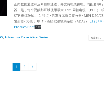
Enhanced VersionMP
terLT8311X1LT8311X3CompatibilityUSB 2.0, OTG 2.0 and BC 1.2US
USB2.0 RepeaterL
正向数据通道和反向控制通道，并支持电缆供电。与配套串行
阅读更多
1.6x1.6QFN12-
器一起，每个视频都可以使用最大 15m 同轴电缆 （POC） 或
1.6x1.6Pin-to-
STP 电缆传输。 2. 特点 • 汽车显示端口接收器• MIPI DSC/CSI
Note:
PinLT8311X1 Note
发射器• 其他 3. 申请 • 高级驾驶辅助系统（ADAS）
LT934M-
 to
1.AC loss - due to
Product-Brief
下载
d which
capacitive load whi
e edges.
will affects the edg
AS
,
Automotive Deserializer Series
阅读更多...
2.DC loss -...
Lontium HDMI
阅读更多
27
Splitter 选型表
6 月
HDMI
1
2
Splitter：
Product
Lontium
27
TL
MIPI/LVDS/TTL
Selection
epeater
Converter/Repe
6 月
选型表