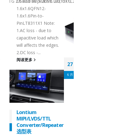
Enhanced VersionMP
B 2.0, OTG 2.0 and BC 1.2Signal SupportHS, FS, LSHS, FS, LSFu
T8311X1LT8311X3CompatibilityUSB 2.0, OTG 2.0 and BC 1.2USB 2.
USB2.0 RepeaterLT831
阅读更多
1.6x1.6QFN12-
1.6x1.6Pin-to-
:
PinLT8311X1 Note:
1.AC loss - due to
ch
capacitive load which
es.
will affects the edges.
2.DC loss -...
Lontium HDMI
阅读更多
27
Splitter 选型表
6 月
HDMI
Splitter：
Product
Lontium
27
MIPI/LVDS/TTL
Selection
ater
Converter/Repeate
6 月
选型表