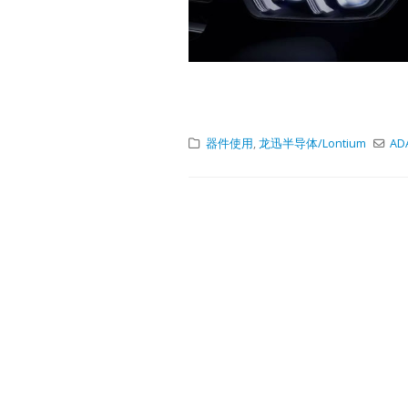
USB2.0 Repea
1.6x1.6QFN12-
1.6x1.6Pin-to-
PinLT8311X1 
1.AC loss - due
capacitive loa
will affects th
器件使用
,
龙迅半导体/Lontium
AD
2.DC loss -...
阅读更多
Lontium
27
MIPI/LVDS/T
Converter/R
6 月
选型表