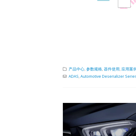
阅读更多
Lontium US
27
Repeater 
6 月
USB2.0
产品中心
,
参数规格
,
器件使用
,
应用案
ADAS
,
Automotive Deserializer Serie
Repea
Produc
Selecti