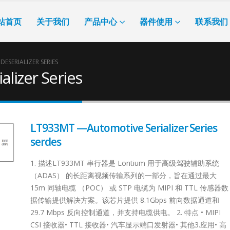
站首页
关于我们
产品中心
器件使用
联系我们
ESERIALIZER SERIES
lizer Series
LT933MT —Automotive Serializer Series
serdes
1. 描述LT933MT 串行器是 Lontium 用于高级驾驶辅助系统
（ADAS） 的长距离视频传输系列的一部分，旨在通过最大
15m 同轴电缆 （POC） 或 STP 电缆为 MIPI 和 TTL 传感器数
据传输提供解决方案。该芯片提供 8.1Gbps 前向数据通道和
29.7 Mbps 反向控制通道，并支持电缆供电。 2. 特点 • MIPI
CSI 接收器• TTL 接收器• 汽车显示端口发射器• 其他3.应用• 高